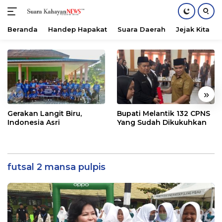
Beranda
Handep Hapakat
Suara Daerah
Jejak Kita
Langsung
ke
konten
«
»
Gerakan Langit Biru,
Bupati Melantik 132 CPNS
Indonesia Asri
Yang Sudah Dikukuhkan
futsal 2 mansa pulpis