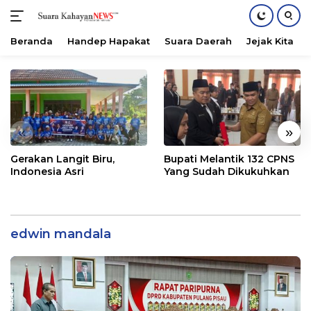
Beranda
Handep Hapakat
Suara Daerah
Jejak Kita
Langsung
ke
konten
«
»
Gerakan Langit Biru,
Bupati Melantik 132 CPNS
Indonesia Asri
Yang Sudah Dikukuhkan
edwin mandala