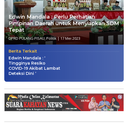
Edwin Mandala : Perlu Perhatian
Pimpinan Daerah untuk Menyiapkan SDM
Tepat
DPRD PULANG PISAU
,
Politik
|
17 Mei 2023
Berita Terkait
Edwin Mandala : ‘
Tingginya Resiko
COVID-19 Akibat Lambat
Deteksi Dini ‘