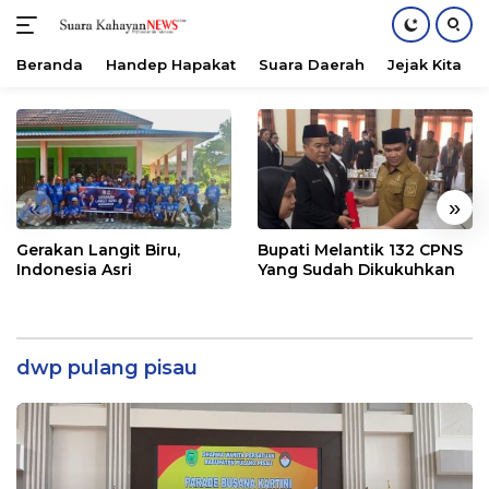
Beranda
Handep Hapakat
Suara Daerah
Jejak Kita
Langsung
ke
konten
«
»
Gerakan Langit Biru,
Bupati Melantik 132 CPNS
Indonesia Asri
Yang Sudah Dikukuhkan
dwp pulang pisau