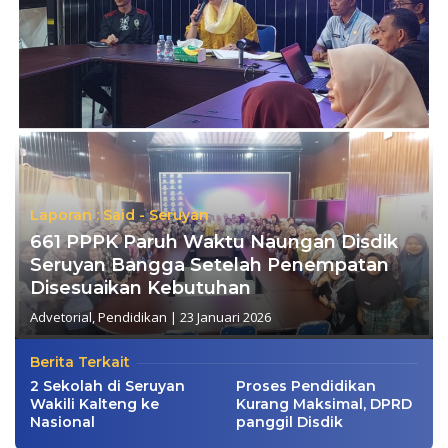
Laporan : Said - Seruyan
661 PPPK Paruh Waktu Naungan Disdik
Seruyan Bangga Setelah Penempatan
Disesuaikan Kebutuhan
Advetorial
,
Pendidikan
|
23 Januari 2026
Berita Terkait
2 Sekolah di Seruyan
Proses Pendidikan
Wakili Kalteng ke
Kurang Maksimal, DPRD
Nasional
panggil Disdik