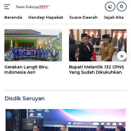
Beranda
Handep Hapakat
Suara Daerah
Jejak Kita
Langsung
ke
konten
«
»
Gerakan Langit Biru,
Bupati Melantik 132 CPNS
Indonesia Asri
Yang Sudah Dikukuhkan
Disdik Seruyan