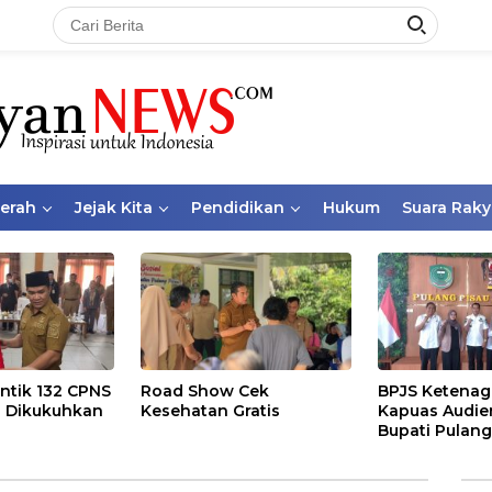
aerah
Jejak Kita
Pendidikan
Hukum
Suara Raky
ntik 132 CPNS
Road Show Cek
BPJS Ketenag
 Dikukuhkan
Kesehatan Gratis
Kapuas Audie
Bupati Pulang
Bahas Kepese
PKBU, Ekosis
dan Pekerja 