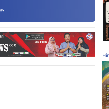
ily
Hi