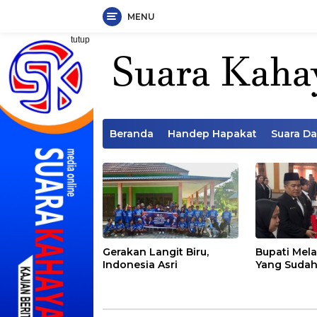
MENU
Langsung
tutup
ke
konten
Beranda
Handep Hapakat
Suara D
Gerakan Langit Biru,
Bupati Mela
Indonesia Asri
Yang Sudah