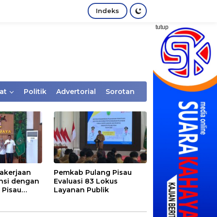
Indeks
tutup
at
Politik
Advertorial
Sorotan
akerjaan
Pemkab Pulang Pisau
nsi dengan
Evaluasi 83 Lokus
 Pisau
Layanan Publik
rtaan
tem Desa,
Rentan