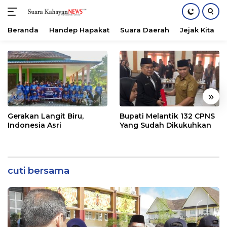
Beranda
Handep Hapakat
Suara Daerah
Jejak Kita
Langsung
ke
konten
«
»
Gerakan Langit Biru,
Bupati Melantik 132 CPNS
Indonesia Asri
Yang Sudah Dikukuhkan
cuti bersama