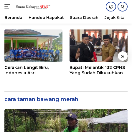
Beranda
Handep Hapakat
Suara Daerah
Jejak Kita
Langsung
ke
konten
«
»
Gerakan Langit Biru,
Bupati Melantik 132 CPNS
Indonesia Asri
Yang Sudah Dikukuhkan
cara taman bawang merah