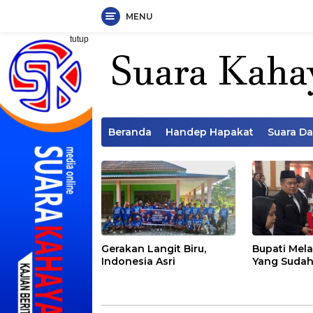
MENU
Langsung
tutup
ke
konten
Beranda
Handep Hapakat
Suara D
Gerakan Langit Biru,
Bupati Mela
Indonesia Asri
Yang Sudah