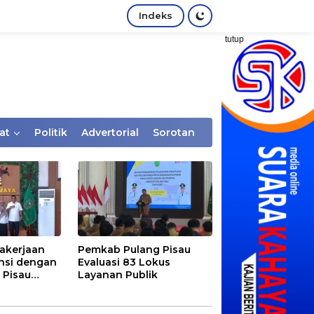
Indeks
tutup
at
Politik
Advertorial
Sorotan
akerjaan
Pemkab Pulang Pisau
nsi dengan
Evaluasi 83 Lokus
 Pisau
Layanan Publik
rtaan
tem Desa,
Rentan