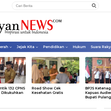
aerah
Jejak Kita
Pendidikan
Hukum
Suara Raky
ntik 132 CPNS
Road Show Cek
BPJS Ketenag
 Dikukuhkan
Kesehatan Gratis
Kapuas Audie
Bupati Pulang
Bahas Kepese
PKBU, Ekosis
dan Pekerja 