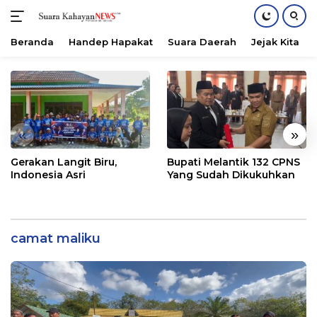
Beranda
Handep Hapakat
Suara Daerah
Jejak Kita
Langsung
ke
konten
«
»
Gerakan Langit Biru,
Bupati Melantik 132 CPNS
Indonesia Asri
Yang Sudah Dikukuhkan
camat maliku