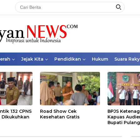
aerah
Jejak Kita
Pendidikan
Hukum
Suara Raky
ntik 132 CPNS
Road Show Cek
BPJS Ketenag
 Dikukuhkan
Kesehatan Gratis
Kapuas Audie
Bupati Pulang
Bahas Kepese
PKBU, Ekosis
dan Pekerja 