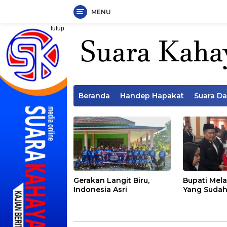
MENU
Langsung
tutup
ke
konten
Beranda
Handep Hapakat
Suara D
Gerakan Langit Biru,
Bupati Mela
Indonesia Asri
Yang Sudah