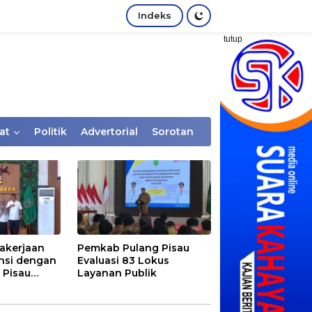
Indeks
tutup
at
Politik
Advertorial
Sorotan
akerjaan
Pemkab Pulang Pisau
nsi dengan
Evaluasi 83 Lokus
 Pisau
Layanan Publik
rtaan
tem Desa,
Rentan