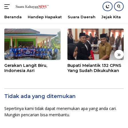
Beranda
Handep Hapakat
Suara Daerah
Jejak Kita
Langsung
ke
konten
«
»
Gerakan Langit Biru,
Bupati Melantik 132 CPNS
Indonesia Asri
Yang Sudah Dikukuhkan
Tidak ada yang ditemukan
Sepertinya kami tidak dapat menemukan apa yang anda cari.
Mungkin pencarian bisa membantu.