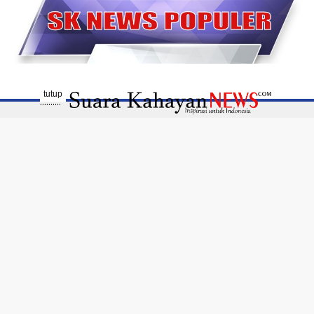
tutup
..........
Disclaimer
Susunan Redaksi
Pedoman Media Siber
Profil Media
Terhubung Dengan Kami
Diterbitkan oleh PT. Kalimantan Global Media -
Kalimantan Tengah - Copyright @2017