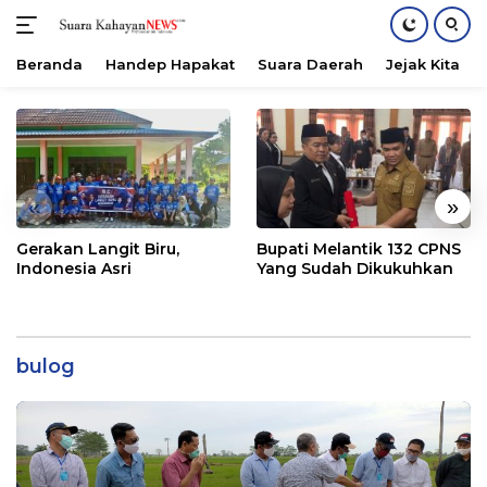
Beranda
Handep Hapakat
Suara Daerah
Jejak Kita
Langsung
ke
konten
«
»
Gerakan Langit Biru,
Bupati Melantik 132 CPNS
Indonesia Asri
Yang Sudah Dikukuhkan
bulog