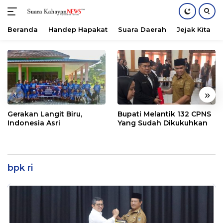
Beranda
Handep Hapakat
Suara Daerah
Jejak Kita
Langsung
ke
konten
«
»
Gerakan Langit Biru,
Bupati Melantik 132 CPNS
Indonesia Asri
Yang Sudah Dikukuhkan
bpk ri