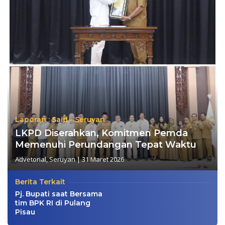
Laporan : Said - Seruyan
LKPD Diserahkan, Komitmen Pemda
Memenuhi Perundangan Tepat Waktu
Advetorial
,
Seruyan
|
31 Maret 2026
Berita Terkait
Pj. Bupati saat Bersama
tim BPK RI di Pulang
Pisau