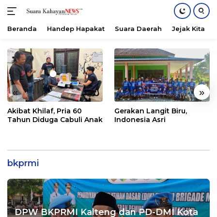
Beranda
Handep Hapakat
Suara Daerah
Jejak Kita
Langsung
ke
konten
«
»
Akibat Khilaf, Pria 60
Gerakan Langit Biru,
Tahun Diduga Cabuli Anak
Indonesia Asri
bkprmi
DPW BKPRMI Kalteng dan PD-DMI Kota