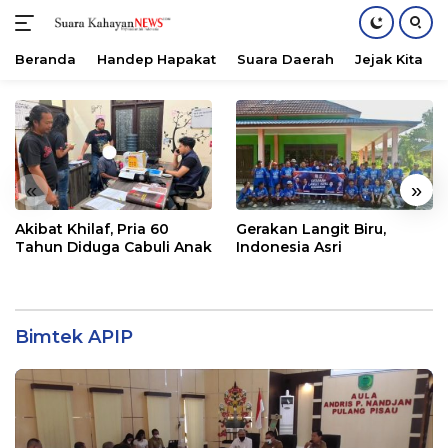
Beranda
Handep Hapakat
Suara Daerah
Jejak Kita
Langsung
ke
konten
«
»
Akibat Khilaf, Pria 60
Gerakan Langit Biru,
Tahun Diduga Cabuli Anak
Indonesia Asri
Bimtek APIP