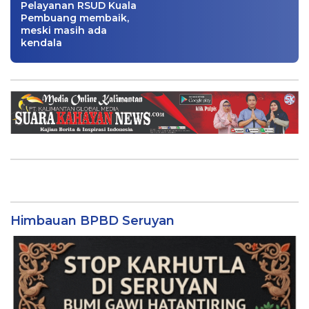
Pelayanan RSUD Kuala
Pembuang membaik,
meski masih ada
kendala
Himbauan BPBD Seruyan