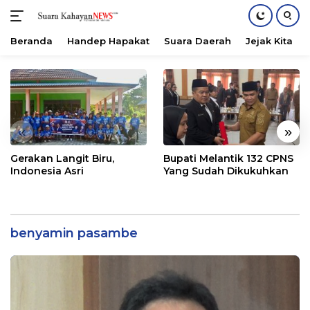
Beranda
Handep Hapakat
Suara Daerah
Jejak Kita
Langsung
ke
konten
«
»
Gerakan Langit Biru,
Bupati Melantik 132 CPNS
Indonesia Asri
Yang Sudah Dikukuhkan
benyamin pasambe