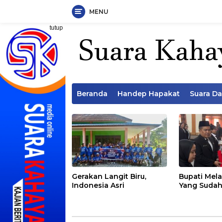
MENU
Langsung
tutup
ke
konten
Beranda
Handep Hapakat
Suara D
Gerakan Langit Biru,
Bupati Mela
Indonesia Asri
Yang Sudah