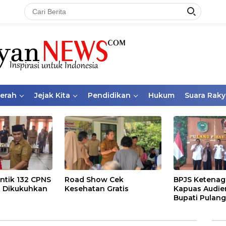
aerah
Jejak Kita
Pendidikan
Hukum
Suara Raky
ntik 132 CPNS
Road Show Cek
BPJS Ketenag
 Dikukuhkan
Kesehatan Gratis
Kapuas Audie
Bupati Pulang
Bahas Kepese
PKBU, Ekosis
dan Pekerja 