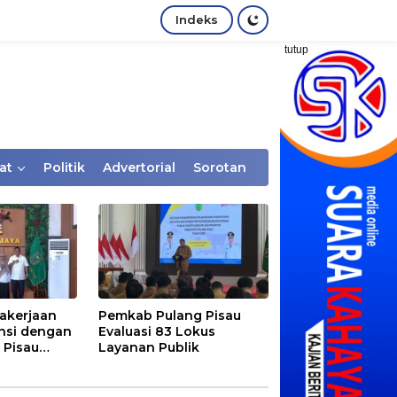
Indeks
tutup
at
Politik
Advertorial
Sorotan
akerjaan
Pemkab Pulang Pisau
nsi dengan
Evaluasi 83 Lokus
 Pisau
Layanan Publik
rtaan
tem Desa,
Rentan