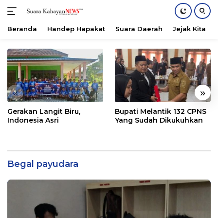
Beranda
Handep Hapakat
Suara Daerah
Jejak Kita
Langsung
ke
konten
«
»
Gerakan Langit Biru,
Bupati Melantik 132 CPNS
Indonesia Asri
Yang Sudah Dikukuhkan
Begal payudara