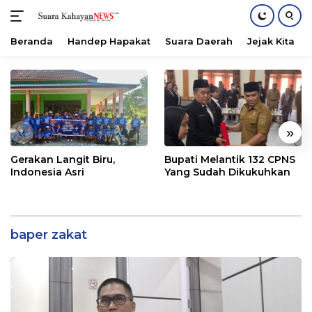
Beranda
Handep Hapakat
Suara Daerah
Jejak Kita
Langsung
ke
konten
«
»
Gerakan Langit Biru,
Bupati Melantik 132 CPNS
Indonesia Asri
Yang Sudah Dikukuhkan
baper zakat