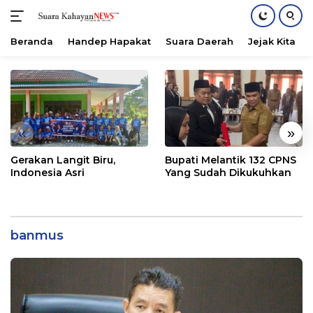
Beranda
Handep Hapakat
Suara Daerah
Jejak Kita
Langsung
ke
konten
«
»
Gerakan Langit Biru,
Bupati Melantik 132 CPNS
Indonesia Asri
Yang Sudah Dikukuhkan
banmus