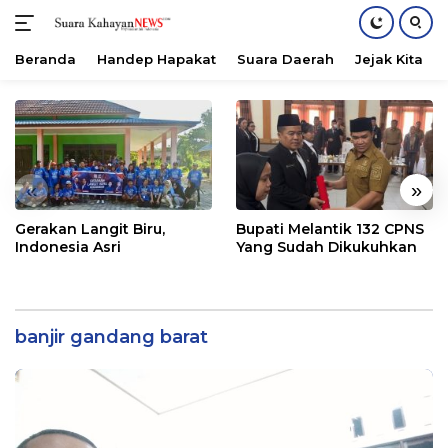
Beranda
Handep Hapakat
Suara Daerah
Jejak Kita
Langsung
ke
konten
«
»
Gerakan Langit Biru,
Bupati Melantik 132 CPNS
Indonesia Asri
Yang Sudah Dikukuhkan
banjir gandang barat