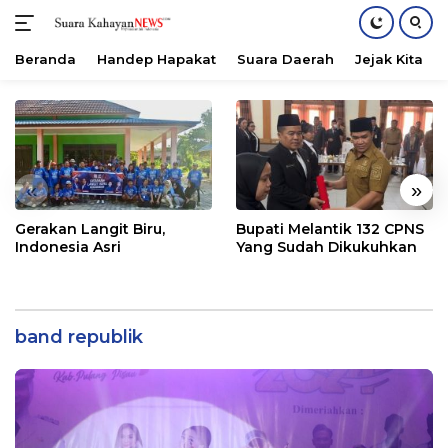
Beranda
Handep Hapakat
Suara Daerah
Jejak Kita
Langsung
ke
konten
«
»
Gerakan Langit Biru,
Bupati Melantik 132 CPNS
Indonesia Asri
Yang Sudah Dikukuhkan
band republik