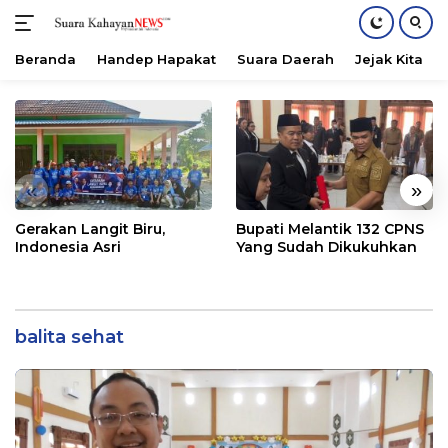
Beranda
Handep Hapakat
Suara Daerah
Jejak Kita
Langsung
ke
konten
«
»
Gerakan Langit Biru,
Bupati Melantik 132 CPNS
Indonesia Asri
Yang Sudah Dikukuhkan
balita sehat