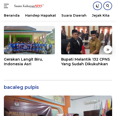
Beranda
Handep Hapakat
Suara Daerah
Jejak Kita
Langsung
ke
konten
«
»
Gerakan Langit Biru,
Bupati Melantik 132 CPNS
Indonesia Asri
Yang Sudah Dikukuhkan
bacaleg pulpis