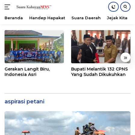
Beranda
Handep Hapakat
Suara Daerah
Jejak Kita
Langsung
ke
konten
«
»
Gerakan Langit Biru,
Bupati Melantik 132 CPNS
Indonesia Asri
Yang Sudah Dikukuhkan
aspirasi petani