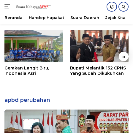
Beranda
Handep Hapakat
Suara Daerah
Jejak Kita
Langsung
ke
konten
«
»
Gerakan Langit Biru,
Bupati Melantik 132 CPNS
Indonesia Asri
Yang Sudah Dikukuhkan
apbd perubahan