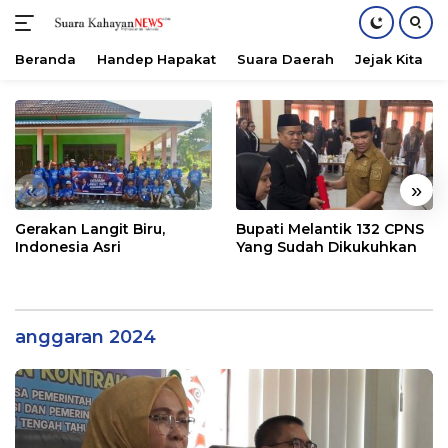
Beranda
Handep Hapakat
Suara Daerah
Jejak Kita
Langsung
ke
konten
«
»
Gerakan Langit Biru,
Bupati Melantik 132 CPNS
Indonesia Asri
Yang Sudah Dikukuhkan
anggaran 2024