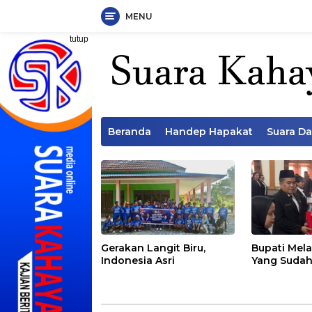
MENU
Langsung
tutup
ke
konten
Beranda
Handep Hapakat
Suara D
Gerakan Langit Biru,
Bupati Mela
Indonesia Asri
Yang Sudah