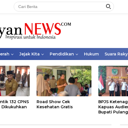
aerah
Jejak Kita
Pendidikan
Hukum
Suara Raky
ntik 132 CPNS
Road Show Cek
BPJS Ketenag
 Dikukuhkan
Kesehatan Gratis
Kapuas Audie
Bupati Pulang
Bahas Kepese
PKBU, Ekosis
dan Pekerja 