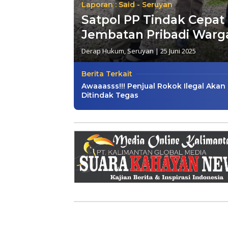
Laporan : Said - Seruyan
Satpol PP Tindak Cepa
Jembatan Pribadi War
Derap Hukum
,
Seruyan
|
25 Juni 2025
Berita Terkait
Awaaasss!!! Penjual Rokok Ilegal Akan
Ditindak Tegas