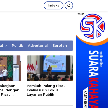
Indeks
tutup
at
Politik
Advertorial
Sorotan
akerjaan
Pemkab Pulang Pisau
nsi dengan
Evaluasi 83 Lokus
 Pisau
Layanan Publik
rtaan
tem Desa,
Rentan