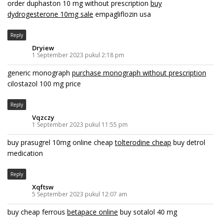
order duphaston 10 mg without prescription
buy
dydrogesterone 10mg sale
empagliflozin usa
Reply
Dryiew
1 September 2023 pukul 2:18 pm
generic monograph
purchase monograph without prescription
cilostazol 100 mg price
Reply
Vqzczy
1 September 2023 pukul 11:55 pm
buy prasugrel 10mg online cheap
tolterodine cheap
buy detrol
medication
Reply
Xqftsw
5 September 2023 pukul 12:07 am
buy cheap ferrous
betapace online
buy sotalol 40 mg