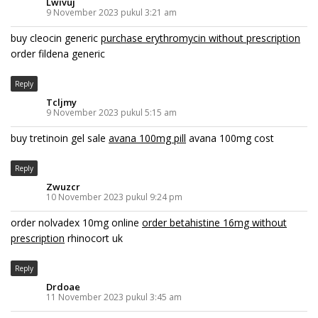
Lwivuj
9 November 2023 pukul 3:21 am
buy cleocin generic
purchase erythromycin without prescription
order fildena generic
Reply
Tcljmy
9 November 2023 pukul 5:15 am
buy tretinoin gel sale
avana 100mg pill
avana 100mg cost
Reply
Zwuzcr
10 November 2023 pukul 9:24 pm
order nolvadex 10mg online
order betahistine 16mg without
prescription
rhinocort uk
Reply
Drdoae
11 November 2023 pukul 3:45 am