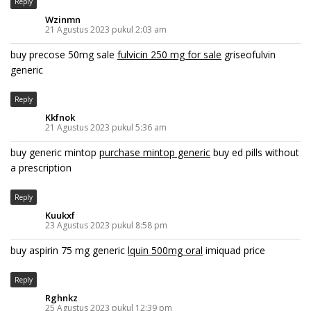
Reply
Wzinmn
21 Agustus 2023 pukul 2:03 am
buy precose 50mg sale
fulvicin 250 mg for sale
griseofulvin
generic
Reply
Kkfnok
21 Agustus 2023 pukul 5:36 am
buy generic mintop
purchase mintop generic
buy ed pills without
a prescription
Reply
Kuukxf
23 Agustus 2023 pukul 8:58 pm
buy aspirin 75 mg generic
lquin 500mg oral
imiquad price
Reply
Rghnkz
25 Agustus 2023 pukul 12:39 pm