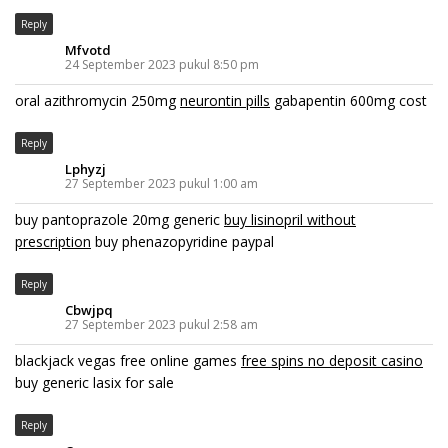
Reply
Mfvotd
24 September 2023 pukul 8:50 pm
oral azithromycin 250mg
neurontin pills
gabapentin 600mg cost
Reply
Lphyzj
27 September 2023 pukul 1:00 am
buy pantoprazole 20mg generic
buy lisinopril without
prescription
buy phenazopyridine paypal
Reply
Cbwjpq
27 September 2023 pukul 2:58 am
blackjack vegas free online games
free spins no deposit casino
buy generic lasix for sale
Reply