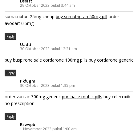
Dsolzt
29 Oktober 2023 pukul 3:44 am
sumatriptan 25mg cheap
buy sumatriptan 50mg pill
order
avodart 0.5mg
Reply
Uadttl
30 Oktober 2023 pukul 12:21 am
buy buspirone sale
cordarone 100mg pills
buy cordarone generic
Reply
Pkfugm
30 Oktober 2023 pukul 1:35 pm
order zantac 300mg generic
purchase mobic pills
buy celecoxib
no prescription
Reply
Bzwvpb
1 November 2023 pukul 1:00 am