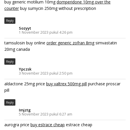
buy generic motilium 10mg
domperidone 10mg over the
counter
buy sumycin 250mg without prescription
Reply
Sozyyt
1 November 2023 pukul 4:26 pm
tamsulosin buy online
order generic zofran 8mg
simvastatin
20mg canada
Reply
Ypczsk
3 November 2023 pukul 2:50 pm
aldactone 25mg price
buy valtrex 500mg pill
purchase proscar
pill
Reply
Imjztg
5 November 2023 pukul 6:27 am
aurogra price
buy estrace cheap
estrace cheap