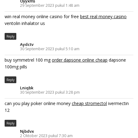
Oyyxms
29 September 2023 pukul 1:48 am
win real money online casino for free
best real money casino
ventolin inhalator us
Reply
Aydctv
30 September 2023 pukul 5:10 am
buy symmetrel 100 mg
order dapsone online cheap
dapsone
100mg pills
Reply
Lniqbk
30 September 2023 pukul 3:28 pm
can you play poker online money
cheap stromectol
ivermectin
12
Reply
Njbdvx
2 Oktober 2023 pukul 7:30 am