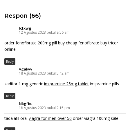
Respon (66)
Icfxwg
12 Agustus 2023 pukul 8:56 am
order fenofibrate 200mg pill
buy cheap fenofibrate
buy tricor
online
Reply
Vgakyv
18 Agustus 2023 pukul 5:42 am
zaditor 1 mg generic
imipramine 25mg tablet
imipramine pills
Reply
Nkgfbu
18 Agustus 2023 pukul 2:15 pm
tadalafil oral
viagra for men over 50
order viagra 100mg sale