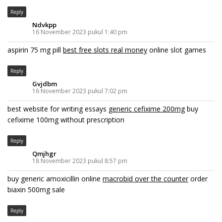
Reply
Ndvkpp
16 November 2023 pukul 1:40 pm
aspirin 75 mg pill
best free slots real money
online slot games
Reply
Gvjdbm
16 November 2023 pukul 7:02 pm
best website for writing essays
generic cefixime 200mg
buy
cefixime 100mg without prescription
Reply
Qmjhgr
18 November 2023 pukul 8:57 pm
buy generic amoxicillin online
macrobid over the counter
order
biaxin 500mg sale
Reply