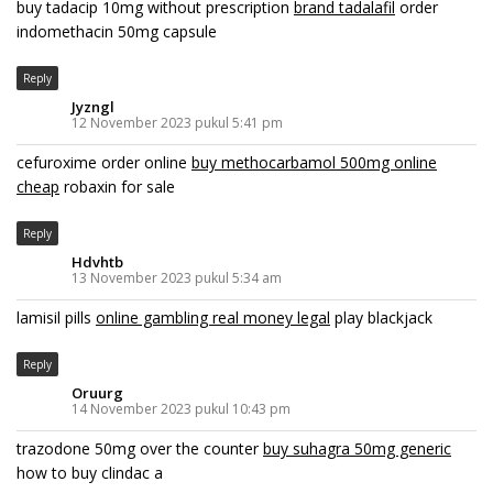
buy tadacip 10mg without prescription
brand tadalafil
order
indomethacin 50mg capsule
Reply
Jyzngl
12 November 2023 pukul 5:41 pm
cefuroxime order online
buy methocarbamol 500mg online
cheap
robaxin for sale
Reply
Hdvhtb
13 November 2023 pukul 5:34 am
lamisil pills
online gambling real money legal
play blackjack
Reply
Oruurg
14 November 2023 pukul 10:43 pm
trazodone 50mg over the counter
buy suhagra 50mg generic
how to buy clindac a