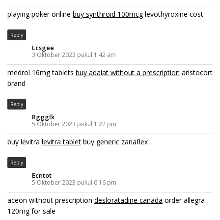
playing poker online
buy synthroid 100mcg
levothyroxine cost
Reply
Lcsgee
3 Oktober 2023 pukul 1:42 am
medrol 16mg tablets
buy adalat without a prescription
aristocort
brand
Reply
Rggglk
5 Oktober 2023 pukul 1:22 pm
buy levitra
levitra tablet
buy generic zanaflex
Reply
Ecntot
5 Oktober 2023 pukul 6:16 pm
aceon without prescription
desloratadine canada
order allegra
120mg for sale