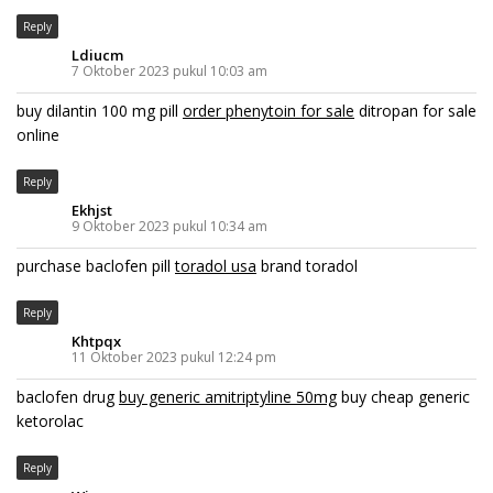
Reply
Ldiucm
7 Oktober 2023 pukul 10:03 am
buy dilantin 100 mg pill
order phenytoin for sale
ditropan for sale
online
Reply
Ekhjst
9 Oktober 2023 pukul 10:34 am
purchase baclofen pill
toradol usa
brand toradol
Reply
Khtpqx
11 Oktober 2023 pukul 12:24 pm
baclofen drug
buy generic amitriptyline 50mg
buy cheap generic
ketorolac
Reply