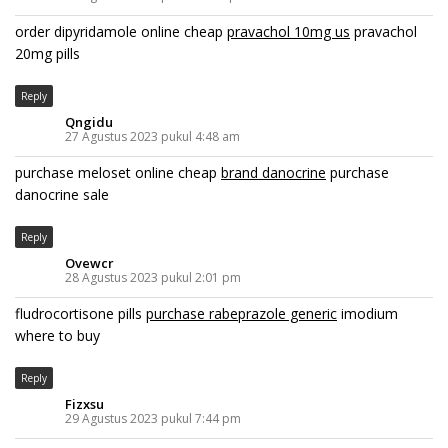
order dipyridamole online cheap
pravachol 10mg us
pravachol
20mg pills
Reply
Qngidu
27 Agustus 2023 pukul 4:48 am
purchase meloset online cheap
brand danocrine
purchase
danocrine sale
Reply
Ovewcr
28 Agustus 2023 pukul 2:01 pm
fludrocortisone pills
purchase rabeprazole generic
imodium
where to buy
Reply
Fizxsu
29 Agustus 2023 pukul 7:44 pm