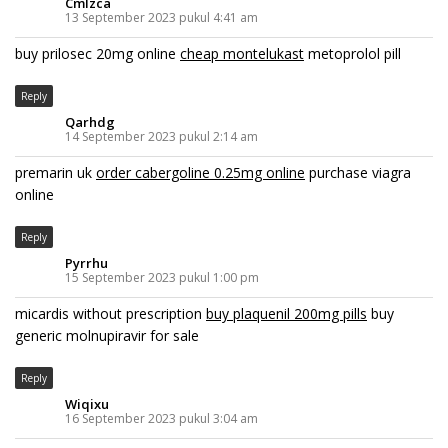
Cmlzca
13 September 2023 pukul 4:41 am
buy prilosec 20mg online
cheap montelukast
metoprolol pill
Reply
Qarhdg
14 September 2023 pukul 2:14 am
premarin uk
order cabergoline 0.25mg online
purchase viagra
online
Reply
Pyrrhu
15 September 2023 pukul 1:00 pm
micardis without prescription
buy plaquenil 200mg pills
buy
generic molnupiravir for sale
Reply
Wiqixu
16 September 2023 pukul 3:04 am