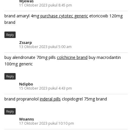
Wjewas
11 Oktober 2023 pukul 8:45 pm
brand amaryl 4mg
purchase cytotec generic
etoricoxib 120mg
brand
Reply
Zssarp
13 Oktober 2023 pukul 5:00 am
buy alendronate 70mg pills
colchicine brand
buy macrodantin
100mg generic
Reply
Ndipbo
15 Oktober 2023 pukul 4:43 pm
brand propranolol
inderal pills
clopidogrel 75mg brand
Reply
Woanns
17 Oktober 2023 pukul 10:10 pm