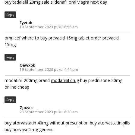
buy tadalafil 20mg sale
sildenafil oral
viagra next day
Reply
Eyvtub
19 September 2023 pukul 8:58 am
omnicef where to buy
prevacid 15mg tablet
order prevacid
15mg
Reply
Oewxpk
19 September 2023 pukul 4:44 pm
modafinil 200mg brand
modafinil drug
buy prednisone 20mg
online cheap
Reply
Zjozak
23 September 2023 pukul 6:20 am
buy atorvastatin 40mg without prescription
buy atorvastatin pills
buy norvasc 5mg generic