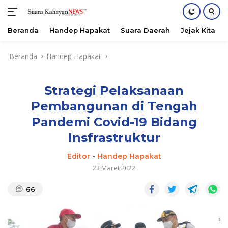
Beranda
Handep Hapakat
Suara Daerah
Jejak Kita
Langsung
Beranda
Handep Hapakat
ke
konten
Strategi Pelaksanaan
Pembangunan di Tengah
Pandemi Covid-19 Bidang
Insfrastruktur
Editor
-
Handep Hapakat
23 Maret 2022
66