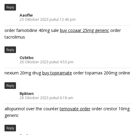
Reply
Aaoflw
23 Oktober 2023 pukul 12:46 pm
order famotidine 40mg sale
buy cozaar 25mg generic
order
tacrolimus
Reply
Ozbtbo
26 Oktober 2023 pukul 4:53 pm
nexium 20mg drug
buy topiramate
order topamax 200mg online
Reply
Bpktwn
28 Oktober 2023 pukul 6:18 am
allopurinol over the counter
temovate order
order crestor 10mg
generic
Reply