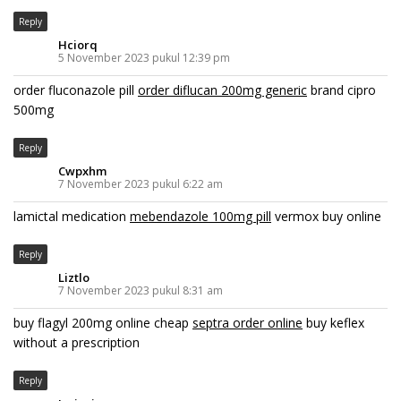
Reply
Hciorq
5 November 2023 pukul 12:39 pm
order fluconazole pill
order diflucan 200mg generic
brand cipro
500mg
Reply
Cwpxhm
7 November 2023 pukul 6:22 am
lamictal medication
mebendazole 100mg pill
vermox buy online
Reply
Liztlo
7 November 2023 pukul 8:31 am
buy flagyl 200mg online cheap
septra order online
buy keflex
without a prescription
Reply