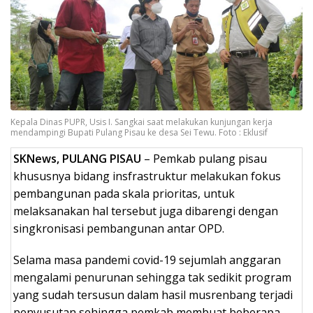
Kepala Dinas PUPR, Usis I. Sangkai saat melakukan kunjungan kerja
mendampingi Bupati Pulang Pisau ke desa Sei Tewu. Foto : Eklusif
SKNews, PULANG PISAU
– Pemkab pulang pisau
khususnya bidang insfrastruktur melakukan fokus
pembangunan pada skala prioritas, untuk
melaksanakan hal tersebut juga dibarengi dengan
singkronisasi pembangunan antar OPD.
Selama masa pandemi covid-19 sejumlah anggaran
mengalami penurunan sehingga tak sedikit program
yang sudah tersusun dalam hasil musrenbang terjadi
penyusutan sehingga pemkab membuat beberapa