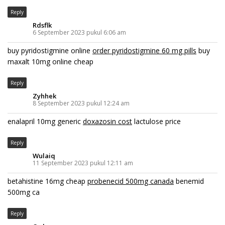
Reply
Rdsflk
6 September 2023 pukul 6:06 am
buy pyridostigmine online
order pyridostigmine 60 mg pills
buy
maxalt 10mg online cheap
Reply
Zyhhek
8 September 2023 pukul 12:24 am
enalapril 10mg generic
doxazosin cost
lactulose price
Reply
Wulaiq
11 September 2023 pukul 12:11 am
betahistine 16mg cheap
probenecid 500mg canada
benemid
500mg ca
Reply