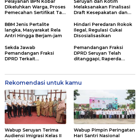
Pelayanan BPN Kobar
Seruyan dan Kotim
Dikeluhkan Warga, Proses
Melaksanakan Finalisasi
Pemecahan Sertifikat Tak
Draft Kesepakatan dan
Kunjung Selesai
Perjanjian Bersama
BBM Jenis Pertalite
Hindari Peredaran Rokok
langka, Masyarakat Rela
Ilegal, Regulasi Cukai
Antri Hingga Berjam-jam
Disosialisasikan
Sekda Jawab
Pemandangan Fraksi
Pemandangan Fraksi
DPRD Seruyan Telah
DPRD Terkait
ditanggapi, Raperda
Pertanggungjawaban
RPJMD Segera
Pelaksanaan APBD TA
Ditindaklanjuti
2024
Rekomendasi untuk kamu
Wabup Seruyan Terima
Wabup Pimpin Peringatan
Audiensi Imigrasi Kelas II
Hari Santri Nasional