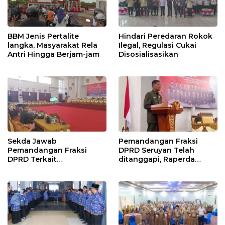
BBM Jenis Pertalite
Hindari Peredaran Rokok
langka, Masyarakat Rela
Ilegal, Regulasi Cukai
Antri Hingga Berjam-jam
Disosialisasikan
Sekda Jawab
Pemandangan Fraksi
Pemandangan Fraksi
DPRD Seruyan Telah
DPRD Terkait
ditanggapi, Raperda
Pertanggungjawaban
RPJMD Segera
Pelaksanaan APBD TA
Ditindaklanjuti
2024