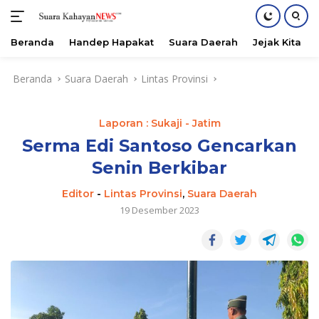
Beranda
Handep Hapakat
Suara Daerah
Jejak Kita
Langsung
Beranda
Suara Daerah
Lintas Provinsi
ke
konten
Laporan : Sukaji - Jatim
Serma Edi Santoso Gencarkan
Senin Berkibar
Editor
-
Lintas Provinsi
,
Suara Daerah
19 Desember 2023