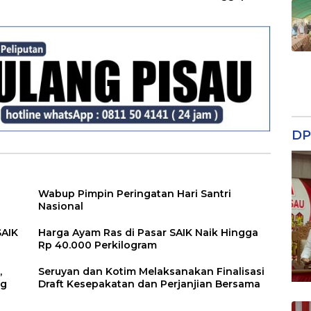
Pertanggungjawaba
Raperda RPJMD
n Pelaksanaan APBD
Segera
TA 2024
Ditindaklanjuti
DP
Wabup Pimpin Peringatan Hari Santri
Nasional
SAIK
Harga Ayam Ras di Pasar SAIK Naik Hingga
Rp 40.000 Perkilogram
,
Seruyan dan Kotim Melaksanakan Finalisasi
ng
Draft Kesepakatan dan Perjanjian Bersama