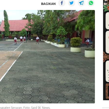
BAGIKAN
bupaten Seruyan. Foto: Said SK_News.