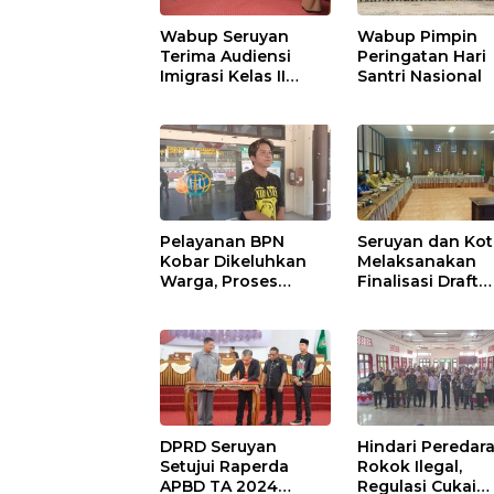
Wabup Seruyan
Wabup Pimpin
Terima Audiensi
Peringatan Hari
Imigrasi Kelas II
Santri Nasional
Sampit
Pelayanan BPN
Seruyan dan Ko
Kobar Dikeluhkan
Melaksanakan
Warga, Proses
Finalisasi Draft
Pemecahan
Kesepakatan da
Sertifikat Tak
Perjanjian Bers
Kunjung Selesai
DPRD Seruyan
Hindari Peredar
Setujui Raperda
Rokok Ilegal,
APBD TA 2024
Regulasi Cukai