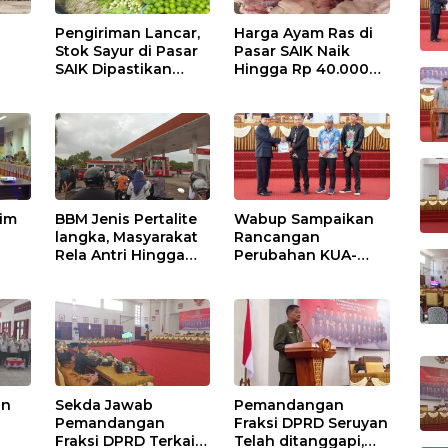
Pengiriman Lancar,
Harga Ayam Ras di
Stok Sayur di Pasar
Pasar SAIK Naik
SAIK Dipastikan
Hingga Rp 40.000
Aman
Perkilogram
tim
BBM Jenis Pertalite
Wabup Sampaikan
langka, Masyarakat
Rancangan
Rela Antri Hingga
Perubahan KUA-
n
Berjam-jam
PPAS APBD TA 2025
ama
an
Sekda Jawab
Pemandangan
Pemandangan
Fraksi DPRD Seruyan
Fraksi DPRD Terkait
Telah ditanggapi,