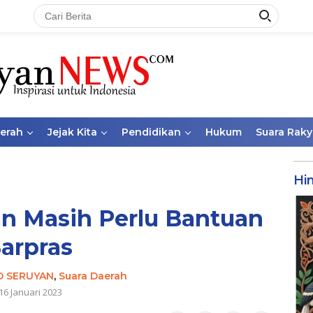
aerah
Jejak Kita
Pendidikan
Hukum
Suara Raky
Hi
an Masih Perlu Bantuan
arpras
D SERUYAN
,
Suara Daerah
16 Januari 2023