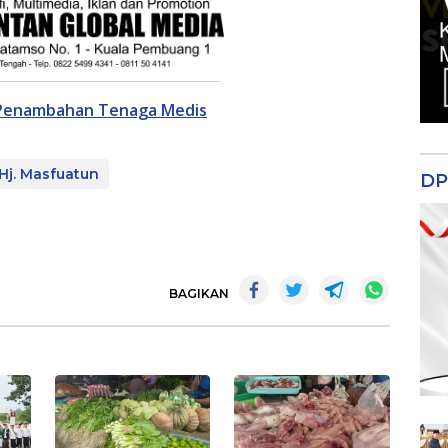
n Penambahan Tenaga Medis
Hj. Masfuatun
DP
BAGIKAN