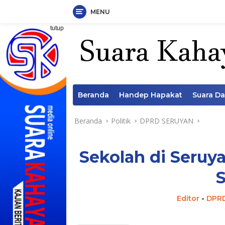
MENU
Langsung
tutup
ke
konten
Beranda
Handep Hapakat
Suara D
Beranda
Politik
DPRD SERUYAN
Sekolah di Seruy
S
Editor
-
DPR