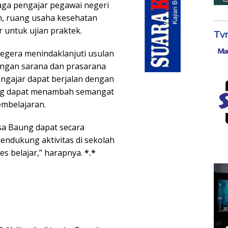
ga pengajar pegawai negeri
h, ruang usaha kesehatan
 untuk ujian praktek.
Tv
segera menindaklanjuti usulan
engan sarana dan prasarana
engajar dapat berjalan dengan
sung dapat menambah semangat
embelajaran.
sa Baung dapat secara
endukung aktivitas di sekolah
s belajar,” harapnya.
*.*