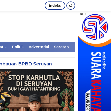
Indeks
tutup
at
Politik
Advertorial
Sorotan
mbauan BPBD Seruyan