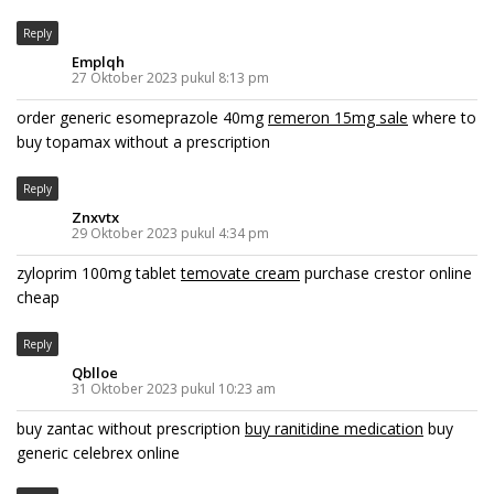
Reply
Emplqh
27 Oktober 2023 pukul 8:13 pm
order generic esomeprazole 40mg
remeron 15mg sale
where to
buy topamax without a prescription
Reply
Znxvtx
29 Oktober 2023 pukul 4:34 pm
zyloprim 100mg tablet
temovate cream
purchase crestor online
cheap
Reply
Qblloe
31 Oktober 2023 pukul 10:23 am
buy zantac without prescription
buy ranitidine medication
buy
generic celebrex online