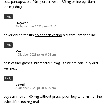
cost pantoprazole 20mg
order zestril 2.5mg online
pyridium
200mg drug
Reply
Owywdn
29 September 2023 pukul 5:46 pm
poker online for fun
no deposit casino
albuterol order online
Reply
Mecjub
1 Oktober 2023 pukul 9:04 am
best casino games
stromectol 12mg usa
where can i buy oral
ivermectin
Reply
Vgyqfi
2 Oktober 2023 pukul 6:55 am
buy symmetrel 100 mg without prescription
buy tenormin online
avlosulfon 100 mg oral