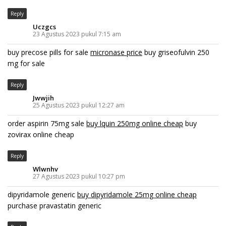
Reply
Uczgcs
23 Agustus 2023 pukul 7:15 am
buy precose pills for sale
micronase price
buy griseofulvin 250
mg for sale
Reply
Jwwjih
25 Agustus 2023 pukul 12:27 am
order aspirin 75mg sale
buy lquin 250mg online cheap
buy
zovirax online cheap
Reply
Wlwnhv
27 Agustus 2023 pukul 10:27 pm
dipyridamole generic
buy dipyridamole 25mg online cheap
purchase pravastatin generic