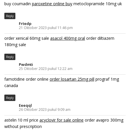
buy coumadin
paroxetine online buy
metoclopramide 10mg uk
Reply
Frtedp
21 Oktober 2023 pukul 11:46 pm
order xenical 60mg sale
asacol 400mg oral
order diltiazem
180mg sale
Reply
Pwdmti
25 Oktober 2023 pukul 12:22 am
famotidine order online
order losartan 25mg pill
prograf 1mg
canada
Reply
Eeeqql
26 Oktober 2023 pukul 9:09 am
astelin 10 ml price
acyclovir for sale online
order avapro 300mg
without prescription