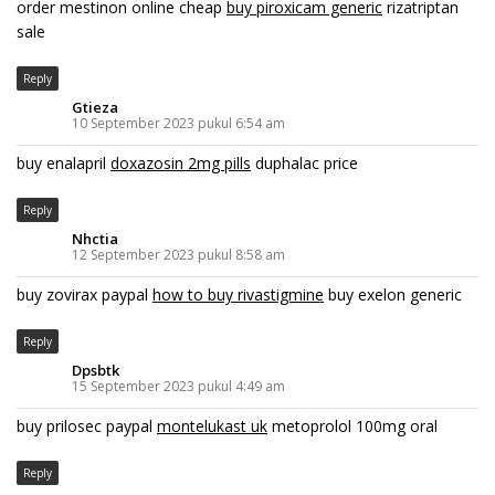
order mestinon online cheap
buy piroxicam generic
rizatriptan
sale
Reply
Gtieza
10 September 2023 pukul 6:54 am
buy enalapril
doxazosin 2mg pills
duphalac price
Reply
Nhctia
12 September 2023 pukul 8:58 am
buy zovirax paypal
how to buy rivastigmine
buy exelon generic
Reply
Dpsbtk
15 September 2023 pukul 4:49 am
buy prilosec paypal
montelukast uk
metoprolol 100mg oral
Reply