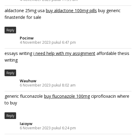
aldactone 25mg usa
buy aldactone 100mg pills
buy generic
finasteride for sale
Reply
Pocinw
4 November 2023 pukul 6:47 pm
essays writing
i need help with my assignment
affordable thesis
writing
Reply
Wauhuw
6 November 2023 pukul 8:02 am
generic fluconazole
buy fluconazole 100mg
ciprofloxacin where
to buy
Reply
Iaioyw
6 November 2023 pukul 6:24 pm