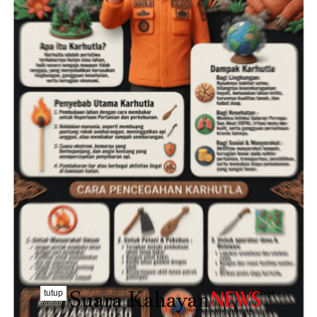
tutup
..........