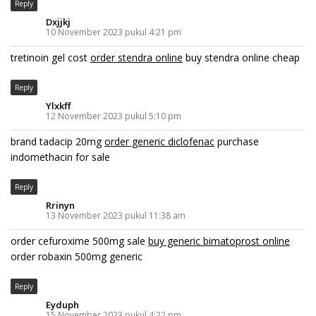
Reply
Dxjjkj
10 November 2023 pukul 4:21 pm
tretinoin gel cost
order stendra online
buy stendra online cheap
Reply
Ylxkff
12 November 2023 pukul 5:10 pm
brand tadacip 20mg
order generic diclofenac
purchase
indomethacin for sale
Reply
Rrinyn
13 November 2023 pukul 11:38 am
order cefuroxime 500mg sale
buy generic bimatoprost online
order robaxin 500mg generic
Reply
Eyduph
15 November 2023 pukul 4:22 pm