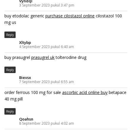
Vyndql
3 September 2023 pukul 3:47 pm
buy etodolac generic
purchase cilostazol online
cilostazol 100
mg us
Reply
Xltybp
4 September 2023 pukul 6:40 am
buy prasugrel
prasugrel uk
tolterodine drug
Reply
Bievsx
7 September 2023 pukul 6:55 am
order ferrous 100 mg for sale
ascorbic acid online buy
betapace
40 mg pill
Reply
Qoahsn
8 September 2023 pukul 4:02 am