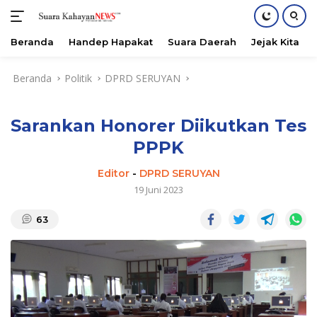
Beranda
Handep Hapakat
Suara Daerah
Jejak Kita
Langsung
Beranda
Politik
DPRD SERUYAN
ke
konten
Sarankan Honorer Diikutkan Tes
PPPK
Editor
-
DPRD SERUYAN
19 Juni 2023
63