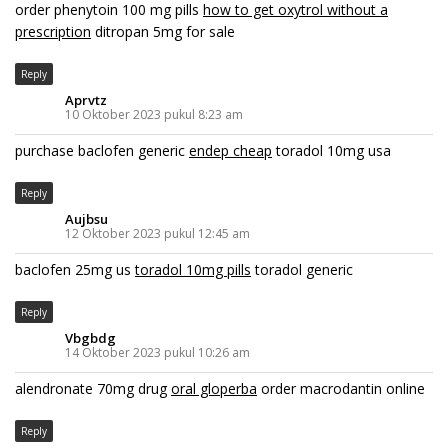
order phenytoin 100 mg pills
how to get oxytrol without a
prescription
ditropan 5mg for sale
Reply
Aprvtz
10 Oktober 2023 pukul 8:23 am
purchase baclofen generic
endep cheap
toradol 10mg usa
Reply
Aujbsu
12 Oktober 2023 pukul 12:45 am
baclofen 25mg us
toradol 10mg pills
toradol generic
Reply
Vbgbdg
14 Oktober 2023 pukul 10:26 am
alendronate 70mg drug
oral gloperba
order macrodantin online
Reply