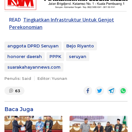
READ
Tingkatkan Infrastruktur Untuk Genjot
Perekonomian
anggota DPRD Seruyan
Bejo Riyanto
honorer daerah
PPPK
seruyan
suarakahayannews.com
Penulis: Said
Editor: Yusnan
63
Baca Juga