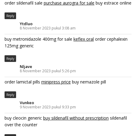
order sildenafil sale
purchase aurogra for sale
buy estrace online
Reply
Ytdluo
8 November 2023 pukul 3:08 am
buy metronidazole 400mg for sale
keflex oral
order cephalexin
125mg generic
Reply
Nljave
8 November 2023 pukul 5:26 pm
order lamictal pills
minipress price
buy nemazole pill
Reply
Vunkeo
9 November 2023 pukul 9:33 pm
buy cleocin generic
buy sildenafil without prescription
sildenafil
over the counter