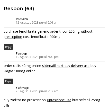
Respon (63)
Rnmzbk
12 Agustus 2023 pukul 6:01 am
purchase fenofibrate generic
order tricor 200mg without
prescription
cost fenofibrate 200mg
Reply
Puebsp
19 Agustus 2023 pukul 6:09 pm
order cialis 40mg online
sildenafil next day delivery usa
buy
viagra 100mg online
Reply
Yahmqe
20 Agustus 2023 pukul 9:32 am
buy zaditor no prescription
ziprasidone usa
buy tofranil 25mg
pills