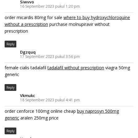
Siwvvo
16 September 2023 pukul 1:20 pm
order micardis 80mg for sale
where to buy hydroxychloroquine
without a prescription
purchase molnupiravir without
prescription
Reply
Dgzquq
17 September 2023 pukul 3:56 pm
female cialis tadalafil
tadalafil without prescription
viagra 50mg
generic
Reply
Vkmukc
18 September 2023 pukul 4:41 pm
order cenforce 100mg online cheap
buy naprosyn 500mg
generic
aralen 250mg price
Reply