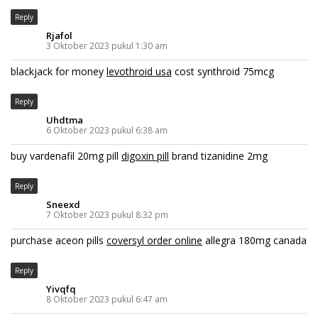
Reply
Rjafol
3 Oktober 2023 pukul 1:30 am
blackjack for money
levothroid usa
cost synthroid 75mcg
Reply
Uhdtma
6 Oktober 2023 pukul 6:38 am
buy vardenafil 20mg pill
digoxin pill
brand tizanidine 2mg
Reply
Sneexd
7 Oktober 2023 pukul 8:32 pm
purchase aceon pills
coversyl order online
allegra 180mg canada
Reply
Yivqfq
8 Oktober 2023 pukul 6:47 am