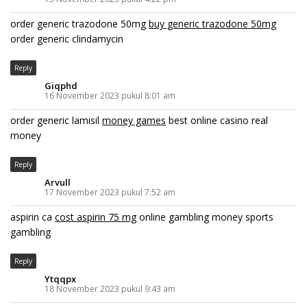
order generic trazodone 50mg
buy generic trazodone 50mg
order generic clindamycin
Reply
Giqphd
16 November 2023 pukul 8:01 am
order generic lamisil
money games
best online casino real
money
Reply
Arvull
17 November 2023 pukul 7:52 am
aspirin ca
cost aspirin 75 mg
online gambling money sports
gambling
Reply
Ytqqpx
18 November 2023 pukul 9:43 am