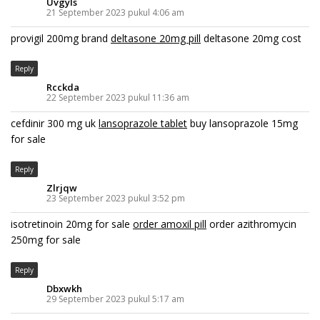
Uvgyls
21 September 2023 pukul 4:06 am
provigil 200mg brand
deltasone 20mg pill
deltasone 20mg cost
Reply
Rcckda
22 September 2023 pukul 11:36 am
cefdinir 300 mg uk
lansoprazole tablet
buy lansoprazole 15mg
for sale
Reply
Zlrjqw
23 September 2023 pukul 3:52 pm
isotretinoin 20mg for sale
order amoxil pill
order azithromycin
250mg for sale
Reply
Dbxwkh
29 September 2023 pukul 5:17 am