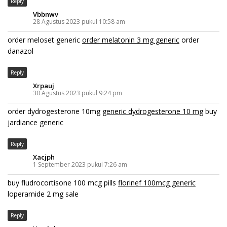
Reply
Vbbnwv
28 Agustus 2023 pukul 10:58 am
order meloset generic
order melatonin 3 mg generic
order
danazol
Reply
Xrpauj
30 Agustus 2023 pukul 9:24 pm
order dydrogesterone 10mg
generic dydrogesterone 10 mg
buy
jardiance generic
Reply
Xacjph
1 September 2023 pukul 7:26 am
buy fludrocortisone 100 mcg pills
florinef 100mcg generic
loperamide 2 mg sale
Reply