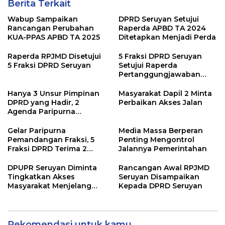
Berita Terkait
Wabup Sampaikan
DPRD Seruyan Setujui
Rancangan Perubahan
Raperda APBD TA 2024
KUA-PPAS APBD TA 2025
Ditetapkan Menjadi Perda
Raperda RPJMD Disetujui
5 Fraksi DPRD Seruyan
5 Fraksi DPRD Seruyan
Setujui Raperda
Pertanggungjawaban
Pelaksanaan APBD TA
2024
Hanya 3 Unsur Pimpinan
Masyarakat Dapil 2 Minta
DPRD yang Hadir, 2
Perbaikan Akses Jalan
Agenda Paripurna
Terpaksa di Tunda
Gelar Paripurna
Media Massa Berperan
Pemandangan Fraksi, 5
Penting Mengontrol
Fraksi DPRD Terima 2
Jalannya Pemerintahan
Buah Usulan Raperda
DPUPR Seruyan Diminta
Rancangan Awal RPJMD
Tingkatkan Akses
Seruyan Disampaikan
Masyarakat Menjelang
Kepada DPRD Seruyan
Lebaran
Rekomendasi untuk kamu