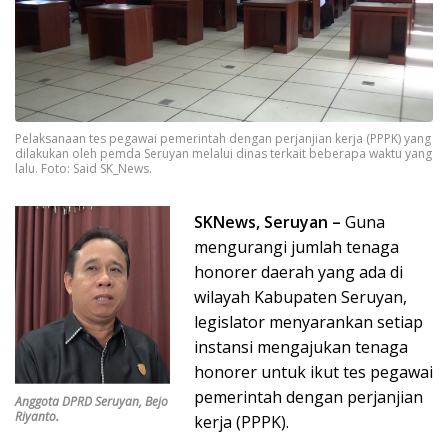
Pelaksanaan tes pegawai pemerintah dengan perjanjian kerja (PPPK) yang
dilakukan oleh pemda Seruyan melalui dinas terkait beberapa waktu yang
lalu. Foto: Said SK_News.
SKNews, Seruyan –
Guna
mengurangi jumlah tenaga
honorer daerah yang ada di
wilayah Kabupaten Seruyan,
legislator menyarankan setiap
instansi mengajukan tenaga
honorer untuk ikut tes pegawai
pemerintah dengan perjanjian
Anggota DPRD Seruyan, Bejo
Riyanto.
kerja (PPPK).