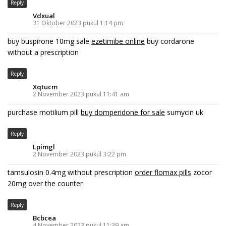
Reply
Vdxual
31 Oktober 2023 pukul 1:14 pm
buy buspirone 10mg sale
ezetimibe online
buy cordarone
without a prescription
Reply
Xqtucm
2 November 2023 pukul 11:41 am
purchase motilium pill
buy domperidone for sale
sumycin uk
Reply
Lpimgl
2 November 2023 pukul 3:22 pm
tamsulosin 0.4mg without prescription
order flomax pills
zocor
20mg over the counter
Reply
Bcbcea
4 November 2023 pukul 11:39 am