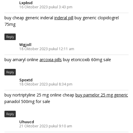
Lxpbsd
16 Oktober 2023 pukul 3:43 pm
buy cheap generic inderal
inderal pill
buy generic clopidogrel
75mg
Reply
Wgjoll
18 Oktober 2023 pukul 12:11 am
buy amaryl online
arcoxia pills
buy etoricoxib 60mg sale
Reply
Spoxtd
18 Oktober 2023 pukul 8:34 pm
buy nortriptyline 25 mg online cheap
buy pamelor 25 mg generic
panadol 500mg for sale
Reply
Uhuucd
21 Oktober 2023 pukul 9:10 am