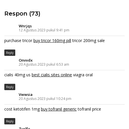
Respon (73)
Wnrjqs
12 Agustus 2023 pukul 9:41 pm
purchase tricor
buy tricor 160mg pill
tricor 200mg sale
Reply
Onvvdx
20 Agustus 2023 pukul 6:53 am
cialis 40mg us
best cialis sites online
viagra oral
Reply
Vwwsia
20 Agustus 2023 pukul 10:24 pm
cost ketotifen 1mg
buy tofranil generic
tofranil price
Reply
Zurlfe