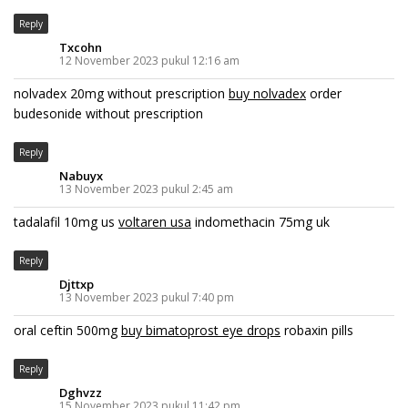
Reply
Txcohn
12 November 2023 pukul 12:16 am
nolvadex 20mg without prescription
buy nolvadex
order
budesonide without prescription
Reply
Nabuyx
13 November 2023 pukul 2:45 am
tadalafil 10mg us
voltaren usa
indomethacin 75mg uk
Reply
Djttxp
13 November 2023 pukul 7:40 pm
oral ceftin 500mg
buy bimatoprost eye drops
robaxin pills
Reply
Dghvzz
15 November 2023 pukul 11:42 pm