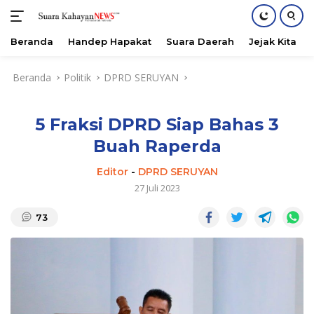
Beranda
Handep Hapakat
Suara Daerah
Jejak Kita
Langsung
Beranda
Politik
DPRD SERUYAN
ke
konten
5 Fraksi DPRD Siap Bahas 3
Buah Raperda
Editor
-
DPRD SERUYAN
27 Juli 2023
73