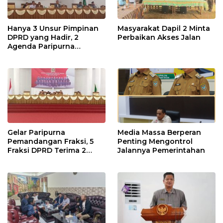
Hanya 3 Unsur Pimpinan
Masyarakat Dapil 2 Minta
DPRD yang Hadir, 2
Perbaikan Akses Jalan
Agenda Paripurna
Terpaksa di Tunda
Gelar Paripurna
Media Massa Berperan
Pemandangan Fraksi, 5
Penting Mengontrol
Fraksi DPRD Terima 2
Jalannya Pemerintahan
Buah Usulan Raperda