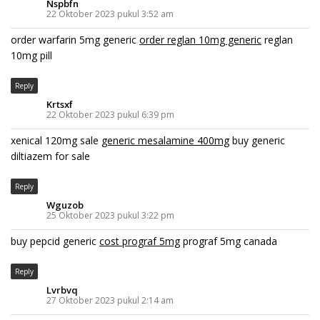
Nspbfn
22 Oktober 2023 pukul 3:52 am
order warfarin 5mg generic
order reglan 10mg generic
reglan
10mg pill
Reply
Krtsxf
22 Oktober 2023 pukul 6:39 pm
xenical 120mg sale
generic mesalamine 400mg
buy generic
diltiazem for sale
Reply
Wguzob
25 Oktober 2023 pukul 3:22 pm
buy pepcid generic
cost prograf 5mg
prograf 5mg canada
Reply
Lvrbvq
27 Oktober 2023 pukul 2:14 am