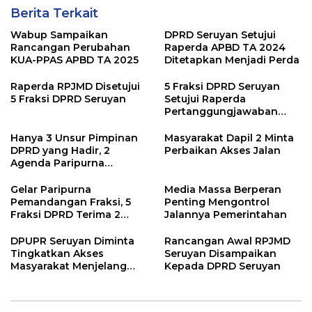
Berita Terkait
Wabup Sampaikan
DPRD Seruyan Setujui
Rancangan Perubahan
Raperda APBD TA 2024
KUA-PPAS APBD TA 2025
Ditetapkan Menjadi Perda
Raperda RPJMD Disetujui
5 Fraksi DPRD Seruyan
5 Fraksi DPRD Seruyan
Setujui Raperda
Pertanggungjawaban
Pelaksanaan APBD TA
2024
Hanya 3 Unsur Pimpinan
Masyarakat Dapil 2 Minta
DPRD yang Hadir, 2
Perbaikan Akses Jalan
Agenda Paripurna
Terpaksa di Tunda
Gelar Paripurna
Media Massa Berperan
Pemandangan Fraksi, 5
Penting Mengontrol
Fraksi DPRD Terima 2
Jalannya Pemerintahan
Buah Usulan Raperda
DPUPR Seruyan Diminta
Rancangan Awal RPJMD
Tingkatkan Akses
Seruyan Disampaikan
Masyarakat Menjelang
Kepada DPRD Seruyan
Lebaran