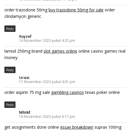
order trazodone 50mg
buy trazodone 50mg for sale
order
clindamycin generic
Reply
Xuyzef
16 November 2023 pukul 4:25 pm
lamisil 250mg brand
slot games online
online casino games real
money
Reply
Izrexi
17 November 2023 pukul 4:01 pm
order aspirin 75 mg sale
gambling casinos
texas poker online
Reply
Nlhtkf
18 November 2023 pukul 6:17 pm
get assignments done online
essay breakdown
suprax 100mg