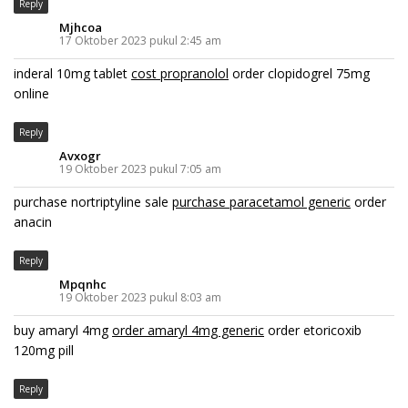
Reply
Mjhcoa
17 Oktober 2023 pukul 2:45 am
inderal 10mg tablet
cost propranolol
order clopidogrel 75mg
online
Reply
Avxogr
19 Oktober 2023 pukul 7:05 am
purchase nortriptyline sale
purchase paracetamol generic
order
anacin
Reply
Mpqnhc
19 Oktober 2023 pukul 8:03 am
buy amaryl 4mg
order amaryl 4mg generic
order etoricoxib
120mg pill
Reply