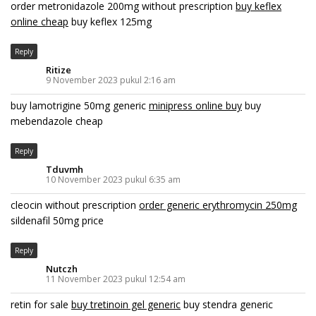
order metronidazole 200mg without prescription
buy keflex
online cheap
buy keflex 125mg
Reply
Ritize
9 November 2023 pukul 2:16 am
buy lamotrigine 50mg generic
minipress online buy
buy
mebendazole cheap
Reply
Tduvmh
10 November 2023 pukul 6:35 am
cleocin without prescription
order generic erythromycin 250mg
sildenafil 50mg price
Reply
Nutczh
11 November 2023 pukul 12:54 am
retin for sale
buy tretinoin gel generic
buy stendra generic