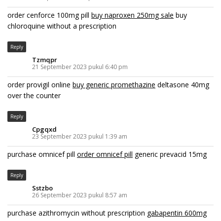
order cenforce 100mg pill
buy naproxen 250mg sale
buy
chloroquine without a prescription
Reply
Tzmqpr
21 September 2023 pukul 6:40 pm
order provigil online
buy generic promethazine
deltasone 40mg
over the counter
Reply
Cpgqxd
23 September 2023 pukul 1:39 am
purchase omnicef pill
order omnicef pill
generic prevacid 15mg
Reply
Sstzbo
26 September 2023 pukul 8:57 am
purchase azithromycin without prescription
gabapentin 600mg