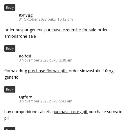
Reply
Rxhygg
31 Oktober 2023 pukul 10:12 pm
order buspar generic
purchase ezetimibe for sale
order
amiodarone sale
Reply
Kolfdd
3 November 2023 pukul 2:38 am
flomax drug
purchase flomax pills
order simvastatin 10mg
generic
Reply
Qgfqrr
3 November 2023 pukul 5:43 am
buy domperidone tablets
purchase coreg pill
purchase sumycin
pill