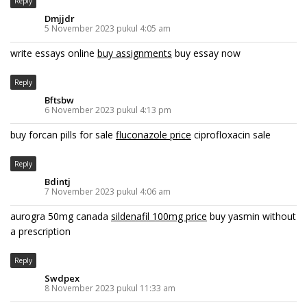
Reply
Dmjjdr
5 November 2023 pukul 4:05 am
write essays online
buy assignments
buy essay now
Reply
Bftsbw
6 November 2023 pukul 4:13 pm
buy forcan pills for sale
fluconazole price
ciprofloxacin sale
Reply
Bdintj
7 November 2023 pukul 4:06 am
aurogra 50mg canada
sildenafil 100mg price
buy yasmin without
a prescription
Reply
Swdpex
8 November 2023 pukul 11:33 am