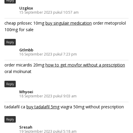
Reply
Uzgksx
15 September 2023 pukul 10:57 am
cheap prilosec 10mg
buy singulair medication
order metoprolol
100mg for sale
Reply
Gtlmbb
16 September 2023 pukul 7:23 pm
order micardis 20mg
how to get movfor without a prescription
oral molnunat
Reply
Mhyoei
18 September 2023 pukul 9:03 am
tadalafil ca
buy tadalafil 5mg
viagra 50mg without prescription
Reply
Sresah
19 September 2023 pukul 5:18 am