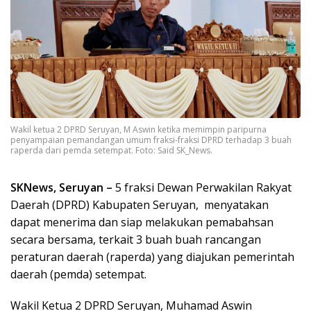
Wakil ketua 2 DPRD Seruyan, M Aswin ketika memimpin paripurna
penyampaian pemandangan umum fraksi-fraksi DPRD terhadap 3 buah
raperda dari pemda setempat. Foto: Said SK_News.
SKNews, Seruyan –
5 fraksi Dewan Perwakilan Rakyat
Daerah (DPRD) Kabupaten Seruyan, menyatakan
dapat menerima dan siap melakukan pemabahsan
secara bersama, terkait 3 buah buah rancangan
peraturan daerah (raperda) yang diajukan pemerintah
daerah (pemda) setempat.
Wakil Ketua 2 DPRD Seruyan, Muhamad Aswin