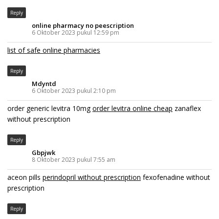
Reply
online pharmacy no peescription
6 Oktober 2023 pukul 12:59 pm
list of safe online pharmacies
Reply
Mdyntd
6 Oktober 2023 pukul 2:10 pm
order generic levitra 10mg
order levitra online cheap
zanaflex
without prescription
Reply
Gbpjwk
8 Oktober 2023 pukul 7:55 am
aceon pills
perindopril without prescription
fexofenadine without
prescription
Reply