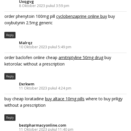
Uxqgvg
8 Oktober 2023 pukul 3:59 pm
order phenytoin 100mg pill
cyclobenzaprine online buy
buy
oxybutynin 2.5mg generic
Reply
Malrqz
10 Oktober 2023 pukul 5:49 pm
order baclofen online cheap
amitriptyline 50mg drug
buy
ketorolac without a prescription
Reply
Dxrkwm
11 Oktober 2023 pukul 4:24 pm
buy cheap loratadine
buy altace 10mg pills
where to buy priligy
without a prescription
Reply
bestpharmacyonline.com
11 Oktober 2023 pukul 11:40 pm