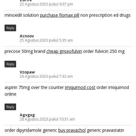
22 Agustus 2023 pukul 9:37 pm
minoxidil solution
purchase flomax pill
non prescription ed drugs
Reply
Acnoov
25 Agustus 2023 pukul 5:35 am
precose 50mg brand
cheap griseofulvin
order fulvicin 250 mg
Reply
Vzopaw
26 Agustus 2023 pukul 7:32 am
aspirin 75mg over the counter
imiquimod cost
order imiquimod
online
Reply
Agvgxg
28 Agustus 2023 pukul 10:31 am
order dipyridamole generic
buy pravachol
generic pravastatin