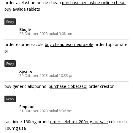
order azelastine online cheap
purchase azelastine online cheap
buy avalide tablets
Reply
Bbujlv
28 Oktober 2023 pukul 9:08 am
order esomeprazole
buy cheap esomeprazole
order topiramate
pill
Reply
Xpcnfe
29 Oktober 2023 pukul 10:33 pm
buy generic allopurinol
purchase clobetasol
order crestor
Reply
Empeuc
31 Oktober 2023 pukul 8:36 pm
ranitidine 150mg brand
order celebrex 200mg for sale
celecoxib
100mg usa