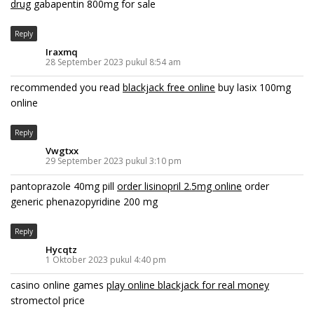
drug
gabapentin 800mg for sale
Reply
Iraxmq
28 September 2023 pukul 8:54 am
recommended you read
blackjack free online
buy lasix 100mg
online
Reply
Vwgtxx
29 September 2023 pukul 3:10 pm
pantoprazole 40mg pill
order lisinopril 2.5mg online
order
generic phenazopyridine 200 mg
Reply
Hycqtz
1 Oktober 2023 pukul 4:40 pm
casino online games
play online blackjack for real money
stromectol price