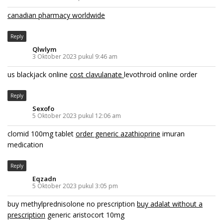
canadian pharmacy worldwide
Reply
Qlwlym
3 Oktober 2023 pukul 9:46 am
us blackjack online
cost clavulanate
levothroid online order
Reply
Sexofo
5 Oktober 2023 pukul 12:06 am
clomid 100mg tablet
order generic azathioprine
imuran
medication
Reply
Eqzadn
5 Oktober 2023 pukul 3:05 pm
buy methylprednisolone no prescription
buy adalat without a
prescription
generic aristocort 10mg