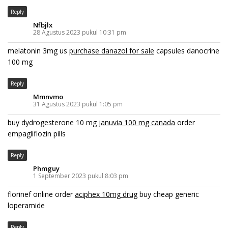
Reply
Nfbjlx
28 Agustus 2023 pukul 10:31 pm
melatonin 3mg us
purchase danazol for sale
capsules danocrine
100 mg
Reply
Mmnvmo
31 Agustus 2023 pukul 1:05 pm
buy dydrogesterone 10 mg
januvia 100 mg canada
order
empagliflozin pills
Reply
Phmguy
1 September 2023 pukul 8:03 pm
florinef online order
aciphex 10mg drug
buy cheap generic
loperamide
Reply