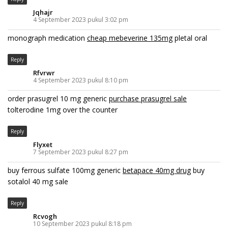
Jqhajr
4 September 2023 pukul 3:02 pm
monograph medication
cheap mebeverine 135mg
pletal oral
Reply
Rfvrwr
4 September 2023 pukul 8:10 pm
order prasugrel 10 mg generic
purchase prasugrel sale
tolterodine 1mg over the counter
Reply
Flyxet
7 September 2023 pukul 8:27 pm
buy ferrous sulfate 100mg generic
betapace 40mg drug
buy
sotalol 40 mg sale
Reply
Rcvogh
10 September 2023 pukul 8:18 pm