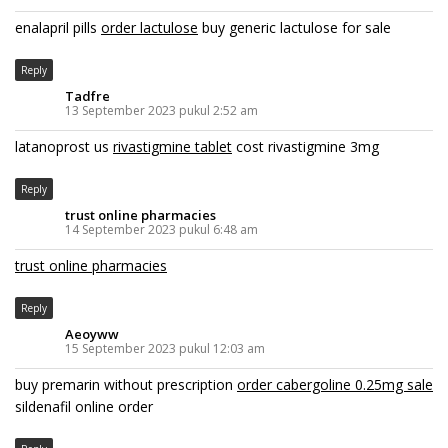
enalapril pills
order lactulose
buy generic lactulose for sale
Reply
Tadfre
13 September 2023 pukul 2:52 am
latanoprost us
rivastigmine tablet
cost rivastigmine 3mg
Reply
trust online pharmacies
14 September 2023 pukul 6:48 am
trust online pharmacies
Reply
Aeoyww
15 September 2023 pukul 12:03 am
buy premarin without prescription
order cabergoline 0.25mg sale
sildenafil online order