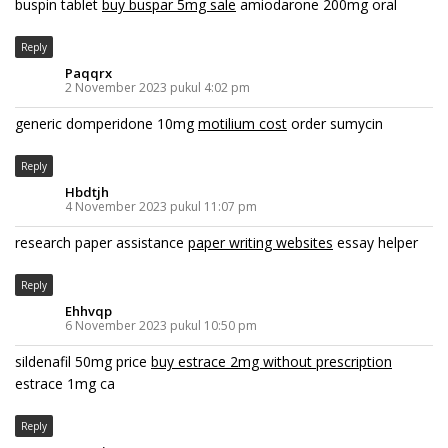
buspin tablet
buy buspar 5mg sale
amiodarone 200mg oral
Reply
Paqqrx
2 November 2023 pukul 4:02 pm
generic domperidone 10mg
motilium cost
order sumycin
Reply
Hbdtjh
4 November 2023 pukul 11:07 pm
research paper assistance
paper writing websites
essay helper
Reply
Ehhvqp
6 November 2023 pukul 10:50 pm
sildenafil 50mg price
buy estrace 2mg without prescription
estrace 1mg ca
Reply