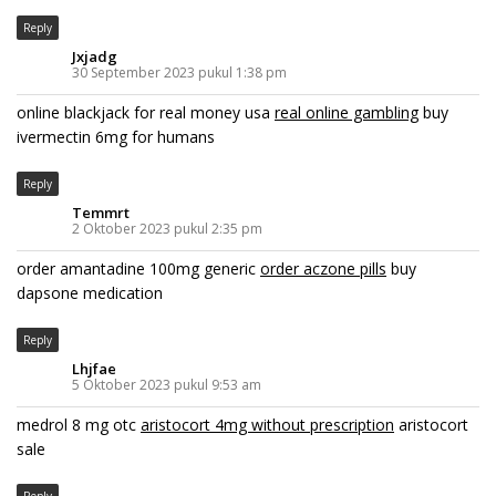
Reply
Jxjadg
30 September 2023 pukul 1:38 pm
online blackjack for real money usa
real online gambling
buy
ivermectin 6mg for humans
Reply
Temmrt
2 Oktober 2023 pukul 2:35 pm
order amantadine 100mg generic
order aczone pills
buy
dapsone medication
Reply
Lhjfae
5 Oktober 2023 pukul 9:53 am
medrol 8 mg otc
aristocort 4mg without prescription
aristocort
sale
Reply