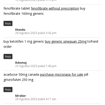
fenofibrate tablet
fenofibrate without prescription
buy
fenofibrate 160mg generic
Reply
Ktwsks
20 Agustus 2023 pukul 3:42 pm
buy ketotifen 1 mg generic
buy generic sinequan 25mg
tofranil
order
Reply
Rdnmoj
23 Agustus 2023 pukul 1:40 pm
acarbose 50mg canada
purchase micronase for sale
pill
griseofulvin 250 mg
Reply
Mrekxr
28 Agustus 2023 pukul 4:17 am