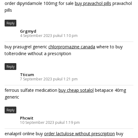
order dipyridamole 100mg for sale
buy pravachol pills
pravachol
pills
Reply
Grgmyd
4 September 2023 pukul 1:10 pm
buy prasugrel generic
chlorpromazine canada
where to buy
tolterodine without a prescription
Reply
Tticum
7 September 2023 pukul 1:21 pm
ferrous sulfate medication
buy cheap sotalol
betapace 40mg
generic
Reply
Phcwit
10 September 2023 pukul 1:19 pm
enalapril online buy
order lactulose without prescription
buy