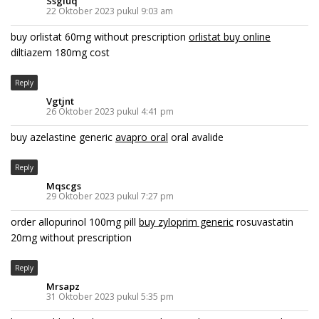
Ssgiuq
22 Oktober 2023 pukul 9:03 am
buy orlistat 60mg without prescription
orlistat buy online
diltiazem 180mg cost
Reply
Vgtjnt
26 Oktober 2023 pukul 4:41 pm
buy azelastine generic
avapro oral
oral avalide
Reply
Mqscgs
29 Oktober 2023 pukul 7:27 pm
order allopurinol 100mg pill
buy zyloprim generic
rosuvastatin
20mg without prescription
Reply
Mrsapz
31 Oktober 2023 pukul 5:35 pm