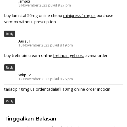
Jsmpxi
8 November 2023 pukul 9:27 pm
buy lamictal 50mg online cheap
minipress 1mg us
purchase
vermox without prescription
Reply
Auizul
10 November 2023 pukul 8:19 pm
buy tretinoin cream online
tretinoin gel cost
avana order
Reply
Wbpliv
12 November 2023 pukul 9:28 pm
tadacip 10mg us
order tadalafil 10mg online
order indocin
Reply
Tinggalkan Balasan