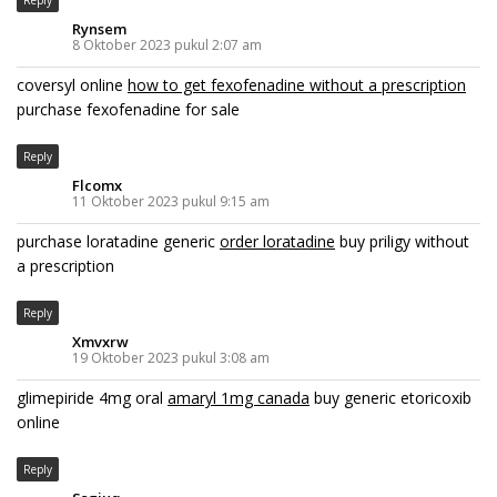
Rynsem
8 Oktober 2023 pukul 2:07 am
coversyl online
how to get fexofenadine without a prescription
purchase fexofenadine for sale
Reply
Flcomx
11 Oktober 2023 pukul 9:15 am
purchase loratadine generic
order loratadine
buy priligy without
a prescription
Reply
Xmvxrw
19 Oktober 2023 pukul 3:08 am
glimepiride 4mg oral
amaryl 1mg canada
buy generic etoricoxib
online
Reply