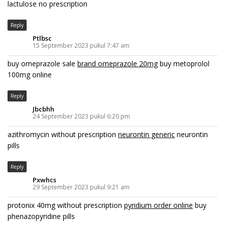
lactulose no prescription
Reply
Ptlbsc
15 September 2023 pukul 7:47 am
buy omeprazole sale
brand omeprazole 20mg
buy metoprolol
100mg online
Reply
Jbcbhh
24 September 2023 pukul 6:20 pm
azithromycin without prescription
neurontin generic
neurontin
pills
Reply
Pxwhcs
29 September 2023 pukul 9:21 am
protonix 40mg without prescription
pyridium order online
buy
phenazopyridine pills