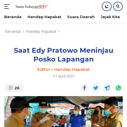
Beranda
Handep Hapakat
Suara Daerah
Jejak Kita
Langsung
Beranda
Handep Hapakat
ke
konten
Saat Edy Pratowo Meninjau
Posko Lapangan
Editor
-
Handep Hapakat
21 April 2020
26