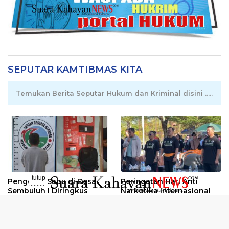
SEPUTAR KAMTIBMAS KITA
Temukan Berita Seputar Hukum dan Kriminal disini .....
tutup
Pengedar Sabu di Desa
Peringatan Hari Anti
..........
Sembuluh I Diringkus
Narkotika Internasional
2026