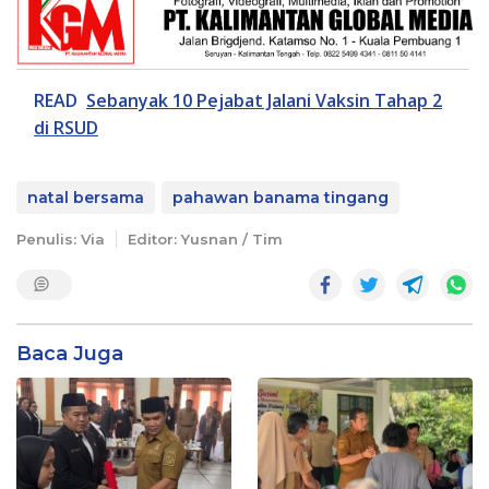
READ
Sebanyak 10 Pejabat Jalani Vaksin Tahap 2
di RSUD
natal bersama
pahawan banama tingang
Penulis: Via
Editor: Yusnan / Tim
Baca Juga