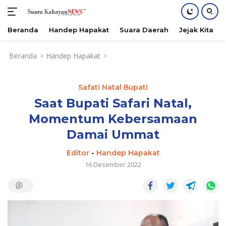
Beranda
Handep Hapakat
Suara Daerah
Jejak Kita
Langsung
Beranda
Handep Hapakat
ke
konten
Safati Natal Bupati
Saat Bupati Safari Natal,
Momentum Kebersamaan
Damai Ummat
Editor
-
Handep Hapakat
16 Desember 2022