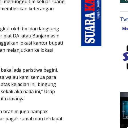
ini menunggu tim keluar ruang
pa memberikan keterangan
Tv
gkut oleh tim dan langsung
r plat DA atau Banjarmasin
ggalkan lokasi kantor bupati
n melanjutkan ke lokasi
bakal ada peristiwa begini,
iasa walau kami semua para
 atas kejadian ini, bingung
ekali aka nada ini,” Ucap
ut namanya.
en brahim juga nampak
uar pagar rumah dan terdapat
.