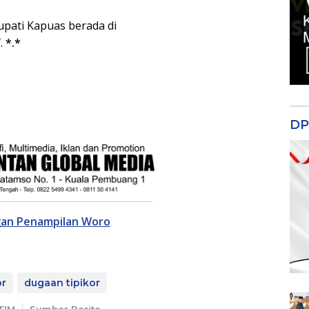
pati Kapuas berada di
.
*.*
DP
gan Penampilan Woro
or
dugaan tipikor
 TIM
Sumber Berita