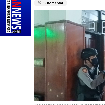
65
Komentar
Suasana penggeledahan ruang sekda kapuas terhadap