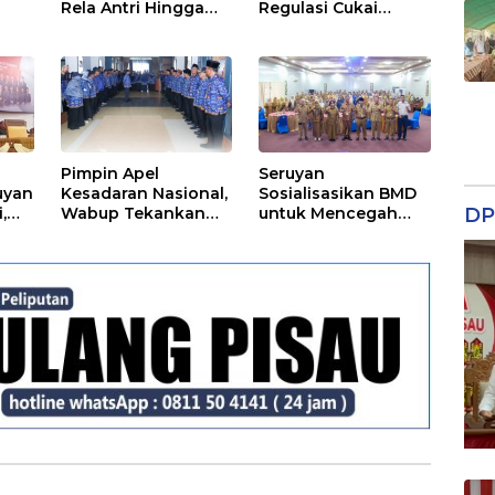
Rela Antri Hingga
Regulasi Cukai
n
Berjam-jam
Disosialisasikan
ama
Pimpin Apel
Seruyan
uyan
Kesadaran Nasional,
Sosialisasikan BMD
,
Wabup Tekankan
untuk Mencegah
DP
Disiplin dan
Tipikor
Tanggung Jawab
Kepada Para ASN