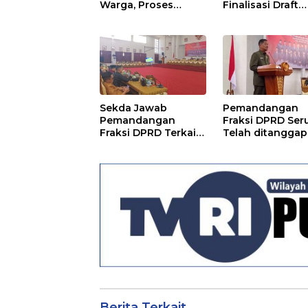
Warga, Proses
Finalisasi Draft
Pemecahan
Kesepakatan da
Sertifikat Tak
Perjanjian Bers
Kunjung Selesai
Sekda Jawab
Pemandangan
Pemandangan
Fraksi DPRD Ser
Fraksi DPRD Terkait
Telah ditanggapi
Pertanggungjawaba
Raperda RPJMD
n Pelaksanaan APBD
Segera
TA 2024
Ditindaklanjuti
Berita Terkait