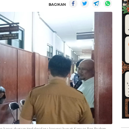
BAGIKAN
 kasus dugaan tindakpidana korupsi bupati Kapuas,Ben Brahim.