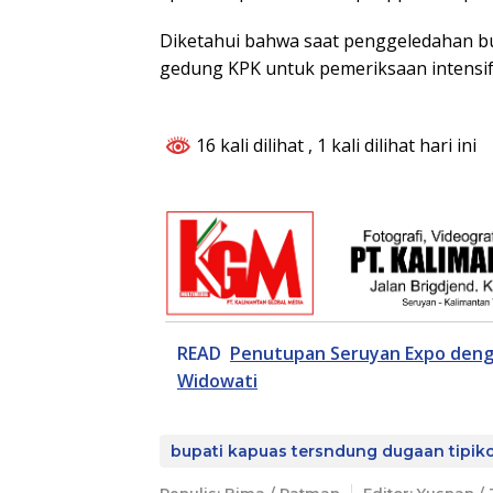
Diketahui bahwa saat penggeledahan bu
gedung KPK untuk pemeriksaan intensif
16 kali dilihat
, 1 kali dilihat hari ini
READ
Penutupan Seruyan Expo den
Widowati
bupati kapuas tersndung dugaan tipik
Penulis: Bima / Ratman
Editor: Yusnan /