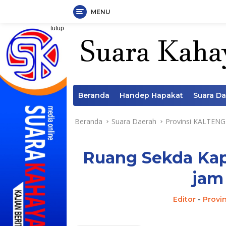
MENU
Langsung
tutup
ke
konten
Beranda
Handep Hapakat
Suara D
Beranda
Suara Daerah
Provinsi KALTENG
Ruang Sekda Kap
jam
Editor
-
Provi