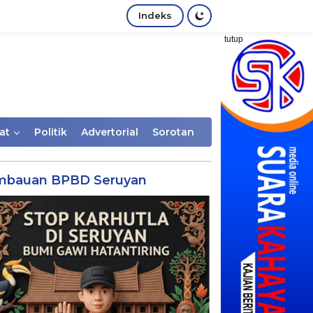
Indeks
tutup
at
Politik
Advertorial
Sorotan
mbauan BPBD Seruyan