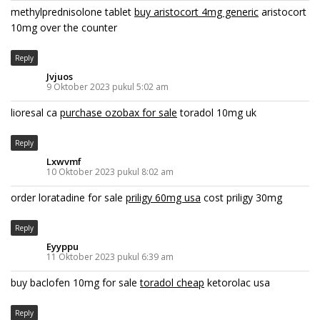
methylprednisolone tablet
buy aristocort 4mg generic
aristocort
10mg over the counter
Reply
Jvjuos
9 Oktober 2023 pukul 5:02 am
lioresal ca
purchase ozobax for sale
toradol 10mg uk
Reply
Lxwvmf
10 Oktober 2023 pukul 8:02 am
order loratadine for sale
priligy 60mg usa
cost priligy 30mg
Reply
Eyyppu
11 Oktober 2023 pukul 6:39 am
buy baclofen 10mg for sale
toradol cheap
ketorolac usa
Reply