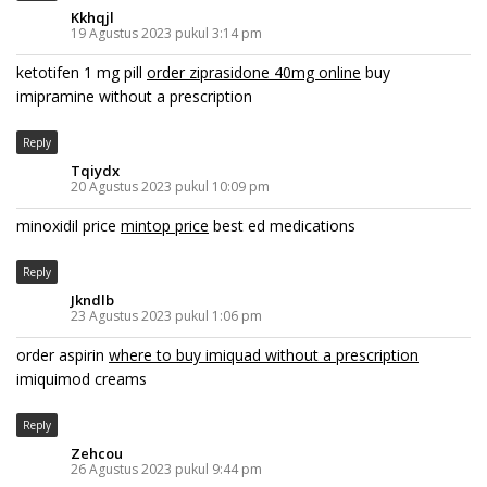
Kkhqjl
19 Agustus 2023 pukul 3:14 pm
ketotifen 1 mg pill
order ziprasidone 40mg online
buy
imipramine without a prescription
Reply
Tqiydx
20 Agustus 2023 pukul 10:09 pm
minoxidil price
mintop price
best ed medications
Reply
Jkndlb
23 Agustus 2023 pukul 1:06 pm
order aspirin
where to buy imiquad without a prescription
imiquimod creams
Reply
Zehcou
26 Agustus 2023 pukul 9:44 pm