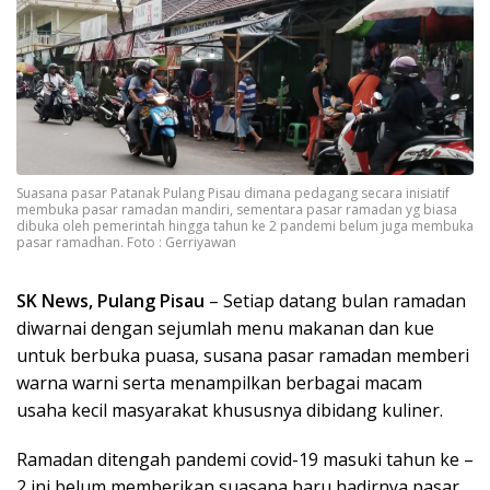
Suasana pasar Patanak Pulang Pisau dimana pedagang secara inisiatif
membuka pasar ramadan mandiri, sementara pasar ramadan yg biasa
dibuka oleh pemerintah hingga tahun ke 2 pandemi belum juga membuka
pasar ramadhan. Foto : Gerriyawan
SK News, Pulang Pisau
– Setiap datang bulan ramadan
diwarnai dengan sejumlah menu makanan dan kue
untuk berbuka puasa, susana pasar ramadan memberi
warna warni serta menampilkan berbagai macam
usaha kecil masyarakat khususnya dibidang kuliner.
Ramadan ditengah pandemi covid-19 masuki tahun ke –
2 ini belum memberikan suasana baru hadirnya pasar