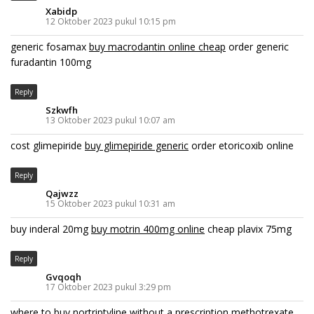
Xabidp
12 Oktober 2023 pukul 10:15 pm
generic fosamax
buy macrodantin online cheap
order generic
furadantin 100mg
Reply
Szkwfh
13 Oktober 2023 pukul 10:07 am
cost glimepiride
buy glimepiride generic
order etoricoxib online
Reply
Qajwzz
15 Oktober 2023 pukul 10:31 am
buy inderal 20mg
buy motrin 400mg online
cheap plavix 75mg
Reply
Gvqoqh
17 Oktober 2023 pukul 3:29 pm
where to buy nortriptyline without a prescription
methotrexate