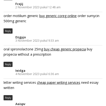
Fcxjij
2 November 2023 pukul 12:48 am
order motilium generic
buy generic coreg online
order sumycin
500mg generic
Reply
Dzgyjo
3 November 2023 pukul 9:33 am
oral spironolactone 25mg
buy cheap generic propecia
buy
propecia without a prescription
Reply
Ieidga
4 November 2023 pukul 6:36 am
letter writing services
cheap paper writing services
need essay
written
Reply
Aeispv