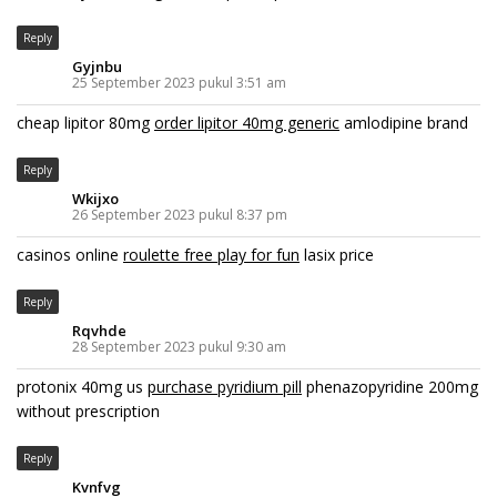
Reply
Gyjnbu
25 September 2023 pukul 3:51 am
cheap lipitor 80mg
order lipitor 40mg generic
amlodipine brand
Reply
Wkijxo
26 September 2023 pukul 8:37 pm
casinos online
roulette free play for fun
lasix price
Reply
Rqvhde
28 September 2023 pukul 9:30 am
protonix 40mg us
purchase pyridium pill
phenazopyridine 200mg
without prescription
Reply
Kvnfvg