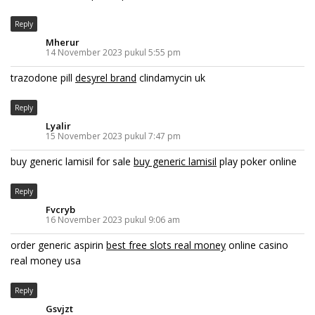
Reply
Mherur
14 November 2023 pukul 5:55 pm
trazodone pill
desyrel brand
clindamycin uk
Reply
Lyalir
15 November 2023 pukul 7:47 pm
buy generic lamisil for sale
buy generic lamisil
play poker online
Reply
Fvcryb
16 November 2023 pukul 9:06 am
order generic aspirin
best free slots real money
online casino
real money usa
Reply
Gsvjzt