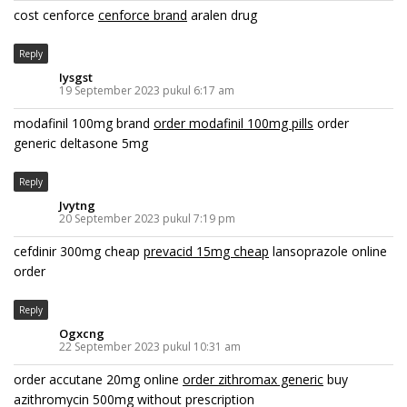
cost cenforce
cenforce brand
aralen drug
Reply
Iysgst
19 September 2023 pukul 6:17 am
modafinil 100mg brand
order modafinil 100mg pills
order
generic deltasone 5mg
Reply
Jvytng
20 September 2023 pukul 7:19 pm
cefdinir 300mg cheap
prevacid 15mg cheap
lansoprazole online
order
Reply
Ogxcng
22 September 2023 pukul 10:31 am
order accutane 20mg online
order zithromax generic
buy
azithromycin 500mg without prescription