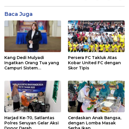
Baca Juga
Kang Dedi Mulyadi
Persera FC Takluk Atas
Ingatkan Orang Tua yang
Kobar United FC dengan
Campuri Sistem
Skor Tipis
Pendidikan Sekolah:
Antara Hak, Batas, dan
Etika Hukum Pendidikan
Harjad Ke-70, Satlantas
Cerdaskan Anak Bangsa,
Polres Seruyan Gelar Aksi
dengan Lomba Masak
Donor Darah
Serba Ikan