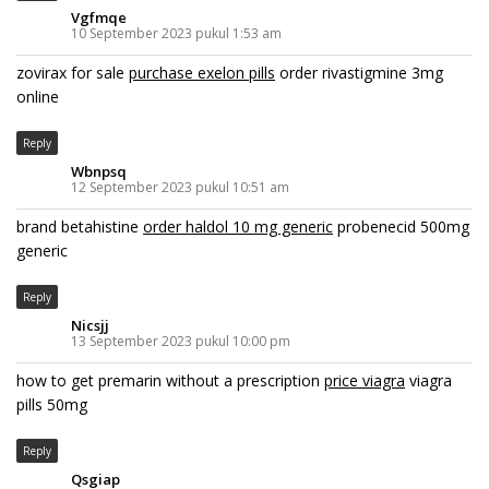
Vgfmqe
10 September 2023 pukul 1:53 am
zovirax for sale
purchase exelon pills
order rivastigmine 3mg
online
Reply
Wbnpsq
12 September 2023 pukul 10:51 am
brand betahistine
order haldol 10 mg generic
probenecid 500mg
generic
Reply
Nicsjj
13 September 2023 pukul 10:00 pm
how to get premarin without a prescription
price viagra
viagra
pills 50mg
Reply
Qsgiap