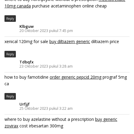
10mg canada
purchase acetaminophen online cheap
Reply
Klbguw
20 Oktober 2023 pukul 7:45 pm
xenical 120mg for sale
buy diltiazem generic
diltiazem price
Reply
Tdbqfx
23 Oktober 2023 pukul 3:28 am
how to buy famotidine
order generic pepcid 20mg
prograf 5mg
ca
Reply
Urfjjf
25 Oktober 2023 pukul 3:22 am
where to buy azelastine without a prescription
buy generic
zovirax
cost irbesartan 300mg