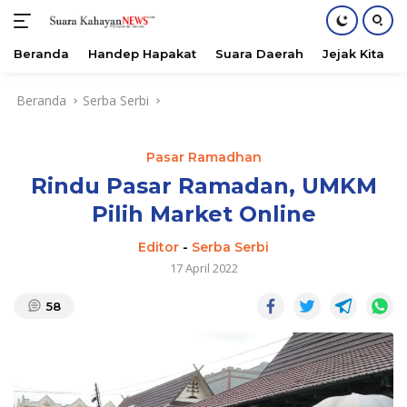
Beranda
Handep Hapakat
Suara Daerah
Jejak Kita
Langsung
Beranda
Serba Serbi
ke
konten
Pasar Ramadhan
Rindu Pasar Ramadan, UMKM
Pilih Market Online
Editor
-
Serba Serbi
17 April 2022
58