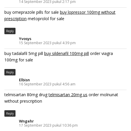
14 September 2023 pukul 2:17 pm
buy omeprazole pills for sale
buy lopressor 100mg without
prescription
metoprolol for sale
Reply
Yvosys
15 September 2023 pukul 4:39 pm
buy tadalafil 5mg pill
buy sildenafil 100mg pill
order viagra
100mg for sale
Reply
Elbisn
16 September 2023 pukul 4:56 am
telmisartan 80mg drug
telmisartan 20mg us
order molnunat
without prescription
Reply
Wngehr
17 September 2023 pukul 10:36 pm