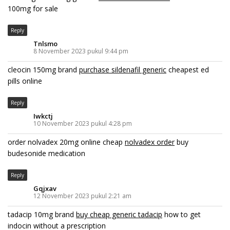
100mg for sale
Reply
Tnlsmo
8 November 2023 pukul 9:44 pm
cleocin 150mg brand
purchase sildenafil generic
cheapest ed
pills online
Reply
Iwkctj
10 November 2023 pukul 4:28 pm
order nolvadex 20mg online cheap
nolvadex order
buy
budesonide medication
Reply
Gqjxav
12 November 2023 pukul 2:21 am
tadacip 10mg brand
buy cheap generic tadacip
how to get
indocin without a prescription