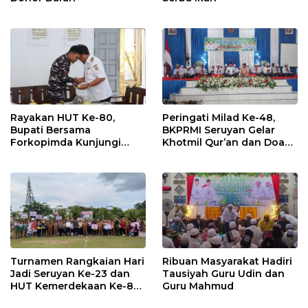
Rayakan HUT Ke-80,
Peringati Milad Ke-48,
Bupati Bersama
BKPRMI Seruyan Gelar
Forkopimda Kunjungi
Khotmil Qur’an dan Doa
Markas POS TNI AL
Bersama untuk Bangsa
Turnamen Rangkaian Hari
Ribuan Masyarakat Hadiri
Jadi Seruyan Ke-23 dan
Tausiyah Guru Udin dan
HUT Kemerdekaan Ke-80
Guru Mahmud
RI Resmi Ditutup