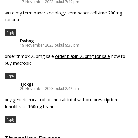
17 November 2023 pukul 7:49 pm
write my term paper
sociology term paper
cefixime 200mg
canada
Reply
Esybng
19 November 2023 pukul 9:30 pm
order trimox 250mg sale
order biaxin 250mg for sale
how to
buy macrobid
Reply
Tjokgz
20 November 2023 pukul 2:48 am
buy generic rocaltrol online
calcitriol without prescription
fenofibrate 160mg brand
Reply