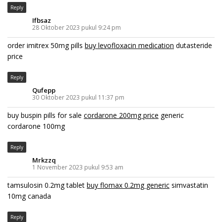
Reply
Ifbsaz
28 Oktober 2023 pukul 9:24 pm
order imitrex 50mg pills
buy levofloxacin medication
dutasteride
price
Reply
Qufepp
30 Oktober 2023 pukul 11:37 pm
buy buspin pills for sale
cordarone 200mg price
generic
cordarone 100mg
Reply
Mrkzzq
1 November 2023 pukul 9:53 am
tamsulosin 0.2mg tablet
buy flomax 0.2mg generic
simvastatin
10mg canada
Reply