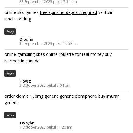
28 September 2023 pukul 7:51 pm
online slot games
free spins no deposit required
ventolin
inhalator drug
Reply
Qibqhn
30 September 2023 pukul 10:53 am
online gambling sites
online roulette for real money
buy
ivermectin canada
Reply
Fiovsz
3 Oktober 2023 pukul 7:04 pm
order clomid 100mg generic
generic clomiphene
buy imuran
generic
Reply
Twbyhn
4 Oktober 2023 pukul 11:20 am