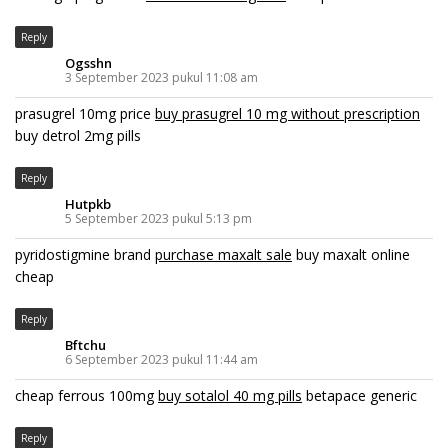
Reply
Ogsshn
3 September 2023 pukul 11:08 am
prasugrel 10mg price
buy prasugrel 10 mg without prescription
buy detrol 2mg pills
Reply
Hutpkb
5 September 2023 pukul 5:13 pm
pyridostigmine brand
purchase maxalt sale
buy maxalt online
cheap
Reply
Bftchu
6 September 2023 pukul 11:44 am
cheap ferrous 100mg
buy sotalol 40 mg pills
betapace generic
Reply