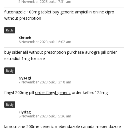
5 November 2023 pukul 7:31 am
fluconazole 100mg tablet
buy generic ampicillin online
cipro
without prescription
Reply
Xbtuxb
6 November 2023 pukul 6:02 am
buy sildenafil without prescription
purchase aurogra pill
order
estradiol 1mg for sale
Reply
Gysegl
7 November 2023 pukul 3:18 am
flagyl 200mg pill
order flagyl generic
order keflex 125mg
Reply
Flydzg
8 November 2023 pukul 5:36 am
lamotrigine 200mg generic
mebendazole canada
mebendazole