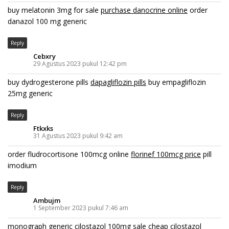
buy melatonin 3mg for sale
purchase danocrine online
order
danazol 100 mg generic
Reply
Cebxry
29 Agustus 2023 pukul 12:42 pm
buy dydrogesterone pills
dapagliflozin pills
buy empagliflozin
25mg generic
Reply
Ftkxks
31 Agustus 2023 pukul 9:42 am
order fludrocortisone 100mcg online
florinef 100mcg price
pill
imodium
Reply
Ambujm
1 September 2023 pukul 7:46 am
monograph generic
cilostazol 100mg sale
cheap cilostazol