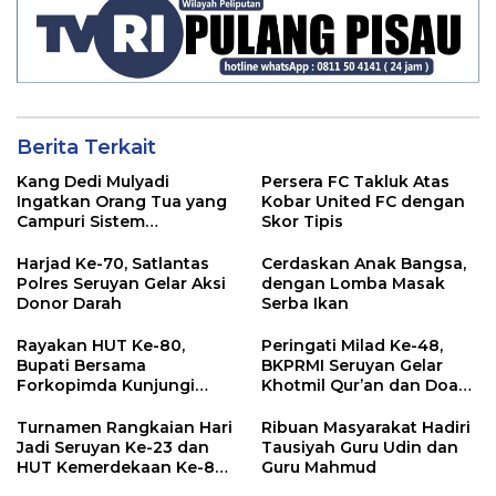
Berita Terkait
Kang Dedi Mulyadi
Persera FC Takluk Atas
Ingatkan Orang Tua yang
Kobar United FC dengan
Campuri Sistem
Skor Tipis
Pendidikan Sekolah:
Antara Hak, Batas, dan
Harjad Ke-70, Satlantas
Cerdaskan Anak Bangsa,
Etika Hukum Pendidikan
Polres Seruyan Gelar Aksi
dengan Lomba Masak
Donor Darah
Serba Ikan
Rayakan HUT Ke-80,
Peringati Milad Ke-48,
Bupati Bersama
BKPRMI Seruyan Gelar
Forkopimda Kunjungi
Khotmil Qur’an dan Doa
Markas POS TNI AL
Bersama untuk Bangsa
Turnamen Rangkaian Hari
Ribuan Masyarakat Hadiri
Jadi Seruyan Ke-23 dan
Tausiyah Guru Udin dan
HUT Kemerdekaan Ke-80
Guru Mahmud
RI Resmi Ditutup