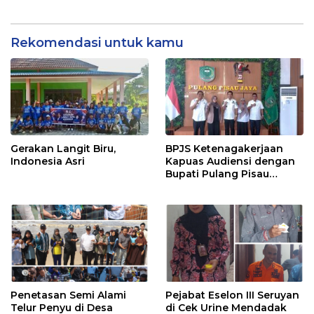
Jaminan Sosial bagi
Perangkat Desa
Rekomendasi untuk kamu
Gerakan Langit Biru,
BPJS Ketenagakerjaan
Indonesia Asri
Kapuas Audiensi dengan
Bupati Pulang Pisau
Bahas Kepesertaan PKBU,
Ekosistem Desa, dan
Pekerja Rentan
Penetasan Semi Alami
Pejabat Eselon III Seruyan
Telur Penyu di Desa
di Cek Urine Mendadak