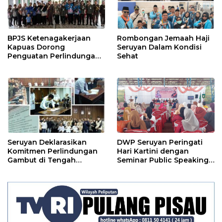
BPJS Ketenagakerjaan
Rombongan Jemaah Haji
Kapuas Dorong
Seruyan Dalam Kondisi
Penguatan Perlindungan
Sehat
Jaminan Sosial bagi
Perangkat Desa
Seruyan Deklarasikan
DWP Seruyan Peringati
Komitmen Perlindungan
Hari Kartini dengan
Gambut di Tengah
Seminar Public Speaking
Ancaman El Nino
Menginspirasi Kaum
Perempuan