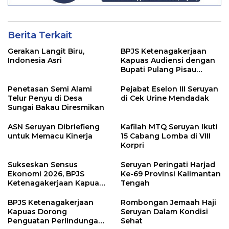
Berita Terkait
Gerakan Langit Biru,
BPJS Ketenagakerjaan
Indonesia Asri
Kapuas Audiensi dengan
Bupati Pulang Pisau
Bahas Kepesertaan PKBU,
Ekosistem Desa, dan
Penetasan Semi Alami
Pejabat Eselon III Seruyan
Pekerja Rentan
Telur Penyu di Desa
di Cek Urine Mendadak
Sungai Bakau Diresmikan
ASN Seruyan Dibriefieng
Kafilah MTQ Seruyan Ikuti
untuk Memacu Kinerja
15 Cabang Lomba di VIII
Korpri
Sukseskan Sensus
Seruyan Peringati Harjad
Ekonomi 2026, BPJS
Ke-69 Provinsi Kalimantan
Ketenagakerjaan Kapuas
Tengah
dan BPS Lindungi Ribuan
Petugas Lapangan
BPJS Ketenagakerjaan
Rombongan Jemaah Haji
Kapuas Dorong
Seruyan Dalam Kondisi
Penguatan Perlindungan
Sehat