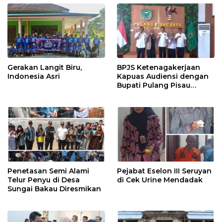
Gerakan Langit Biru,
BPJS Ketenagakerjaan
Indonesia Asri
Kapuas Audiensi dengan
Bupati Pulang Pisau
Bahas Kepesertaan PKBU,
Ekosistem Desa, dan
Pekerja Rentan
Penetasan Semi Alami
Pejabat Eselon III Seruyan
Telur Penyu di Desa
di Cek Urine Mendadak
Sungai Bakau Diresmikan