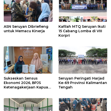
ASN Seruyan Dibriefieng
Kafilah MTQ Seruyan Ikuti
untuk Memacu Kinerja
15 Cabang Lomba di VIII
Korpri
Sukseskan Sensus
Seruyan Peringati Harjad
Ekonomi 2026, BPJS
Ke-69 Provinsi Kalimantan
Ketenagakerjaan Kapuas
Tengah
dan BPS Lindungi Ribuan
Petugas Lapangan