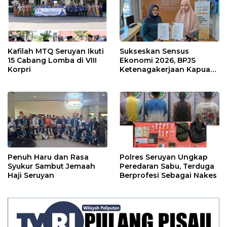
Kafilah MTQ Seruyan Ikuti
Sukseskan Sensus
15 Cabang Lomba di VIII
Ekonomi 2026, BPJS
Korpri
Ketenagakerjaan Kapuas
dan BPS Lindungi Ribuan
Petugas Lapangan
Penuh Haru dan Rasa
Polres Seruyan Ungkap
Syukur Sambut Jemaah
Peredaran Sabu, Terduga
Haji Seruyan
Berprofesi Sebagai Nakes