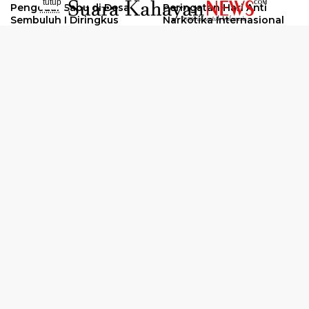
tutup
Pengedar Sabu di Desa
Peringatan Hari Anti
..........
Sembuluh I Diringkus
Narkotika Internasional
2026
Oknum Kuli Tinta Diduga
Kunjungan Kerja Kajati
Pengedar Sabu Dibekuk
Kalteng ke Pulang Pisau
Selengkapnya