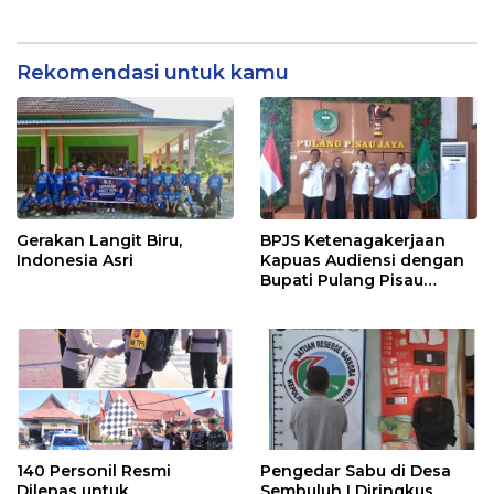
dan BPS Lindungi Ribuan
Petugas Lapangan
Rekomendasi untuk kamu
Gerakan Langit Biru,
BPJS Ketenagakerjaan
Indonesia Asri
Kapuas Audiensi dengan
Bupati Pulang Pisau
Bahas Kepesertaan PKBU,
Ekosistem Desa, dan
Pekerja Rentan
140 Personil Resmi
Pengedar Sabu di Desa
Dilepas untuk
Sembuluh I Diringkus