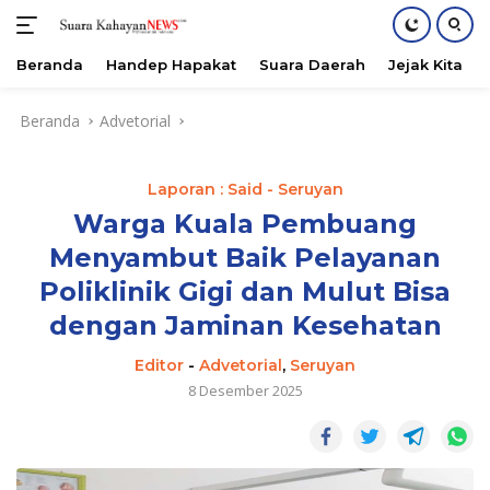
Beranda
Handep Hapakat
Suara Daerah
Jejak Kita
Langsung
Beranda
Advetorial
ke
konten
Laporan : Said - Seruyan
Warga Kuala Pembuang
Menyambut Baik Pelayanan
Poliklinik Gigi dan Mulut Bisa
dengan Jaminan Kesehatan
Editor
-
Advetorial
,
Seruyan
8 Desember 2025