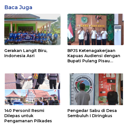
Baca Juga
Gerakan Langit Biru,
BPJS Ketenagakerjaan
Indonesia Asri
Kapuas Audiensi dengan
Bupati Pulang Pisau
Bahas Kepesertaan PKBU,
Ekosistem Desa, dan
Pekerja Rentan
140 Personil Resmi
Pengedar Sabu di Desa
Dilepas untuk
Sembuluh I Diringkus
Pengamanan Pilkades