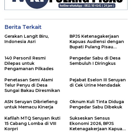
Berita Terkait
Gerakan Langit Biru,
BPJS Ketenagakerjaan
Indonesia Asri
Kapuas Audiensi dengan
Bupati Pulang Pisau
Bahas Kepesertaan PKBU,
Ekosistem Desa, dan
140 Personil Resmi
Pengedar Sabu di Desa
Pekerja Rentan
Dilepas untuk
Sembuluh I Diringkus
Pengamanan Pilkades
Penetasan Semi Alami
Pejabat Eselon III Seruyan
Telur Penyu di Desa
di Cek Urine Mendadak
Sungai Bakau Diresmikan
ASN Seruyan Dibriefieng
Oknum Kuli Tinta Diduga
untuk Memacu Kinerja
Pengedar Sabu Dibekuk
Kafilah MTQ Seruyan Ikuti
Sukseskan Sensus
15 Cabang Lomba di VIII
Ekonomi 2026, BPJS
Korpri
Ketenagakerjaan Kapuas