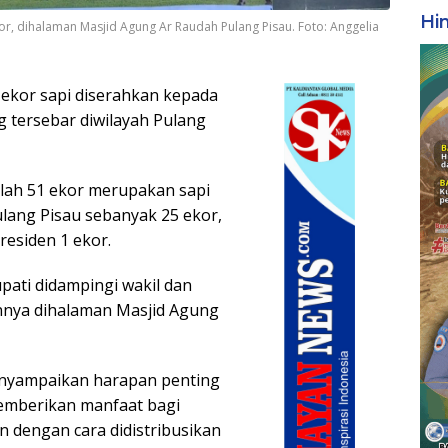
Hi
r, dihalaman Masjid Agung Ar Raudah Pulang Pisau. Foto: Anggelia
 ekor sapi diserahkan kepada
 tersebar diwilayah Pulang
ah 51 ekor merupakan sapi
lang Pisau sebanyak 25 ekor,
residen 1 ekor.
pati didampingi wakil dan
innya dihalaman Masjid Agung
enyampaikan harapan penting
emberikan manfaat bagi
n dengan cara didistribusikan