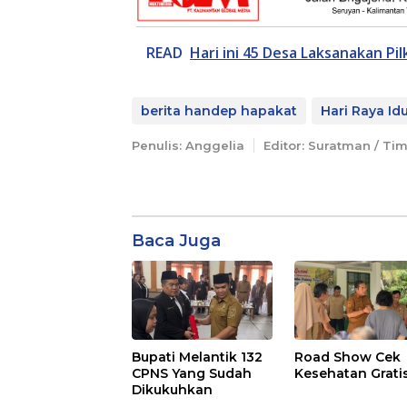
READ
Hari ini 45 Desa Laksanakan Pi
berita handep hapakat
Hari Raya Id
Penulis: Anggelia
Editor: Suratman / Ti
Baca Juga
Bupati Melantik 132
Road Show Cek
CPNS Yang Sudah
Kesehatan Grati
Dikukuhkan