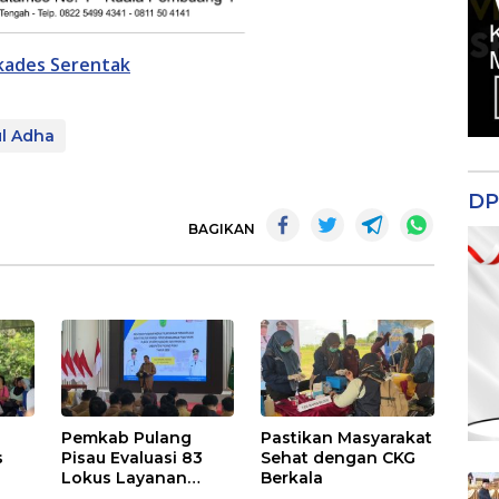
lkades Serentak
ul Adha
m
DP
BAGIKAN
Pemkab Pulang
Pastikan Masyarakat
s
Pisau Evaluasi 83
Sehat dengan CKG
Lokus Layanan
Berkala
Publik