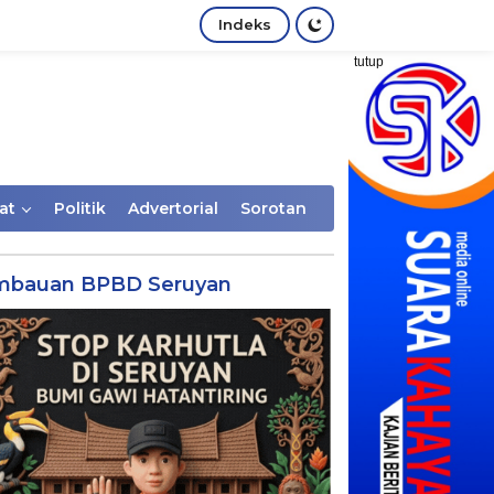
Indeks
tutup
at
Politik
Advertorial
Sorotan
mbauan BPBD Seruyan