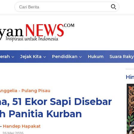
aerah
Jejak Kita
Pendidikan
Hukum
Suara Raky
Hi
Anggelia - Pulang Pisau
a, 51 Ekor Sapi Disebar
h Panitia Kurban
-
Handep Hapakat
26 Mei 2026