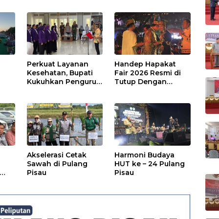
Perkuat Layanan
Handep Hapakat
a
Kesehatan, Bupati
Fair 2026 Resmi di
Kukuhkan Pengurus
Tutup Dengan
TP Posyandu
Malam Hiburan
Rakyat
Akselerasi Cetak
Harmoni Budaya
Sawah di Pulang
HUT ke – 24 Pulang
Pisau
Pisau