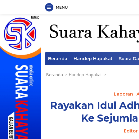
MENU
Langsung
tutup
ke
konten
Beranda
Handep Hapakat
Suara D
Beranda
Handep Hapakat
Laporan : 
Rayakan Idul Adh
Ke Sejumla
Editor