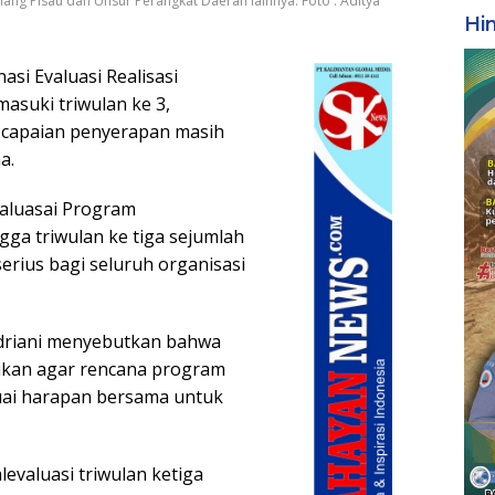
lang Pisau dan Unsur Perangkat Daerah lainnya. Foto : Aditya
Hi
asi Evaluasi Realisasi
suki triwulan ke 3,
 capaian penyerapan masih
a.
aluasai Program
ga triwulan ke tiga sejumlah
rius bagi seluruh organisasi
ndriani menyebutkan bahwa
ikan agar rencana program
ai harapan bersama untuk
evaluasi triwulan ketiga