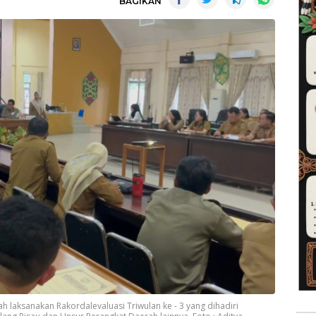
BAGIKAN
 laksanakan Rakordalevaluasi Triwulan ke - 3 yang dihadiri