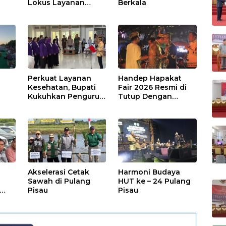
Lokus Layanan
Berkala
Publik
Perkuat Layanan
Handep Hapakat
a
Kesehatan, Bupati
Fair 2026 Resmi di
Kukuhkan Pengurus
Tutup Dengan
TP Posyandu
Malam Hiburan
Rakyat
Akselerasi Cetak
Harmoni Budaya
Sawah di Pulang
HUT ke – 24 Pulang
Pisau
Pisau