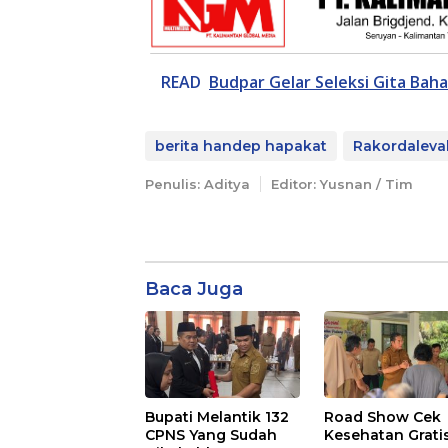
READ
Budpar Gelar Seleksi Gita Bah
berita handep hapakat
Rakordaleval
Penulis: Aditya
Editor: Yusnan / Tim
Baca Juga
Bupati Melantik 132
Road Show Cek
CPNS Yang Sudah
Kesehatan Grati