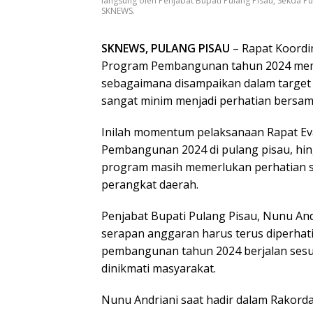
langsung oleh Penjabat Bupati Pulang Pisau, Sekda Pu
SKNEWS.
SKNEWS, PULANG PISAU
– Rapat Koordin
Program Pembangunan tahun 2024 mema
sebagaimana disampaikan dalam target
sangat minim menjadi perhatian bersam
Inilah momentum pelaksanaan Rapat Ev
Pembangunan 2024 di pulang pisau, hing
program masih memerlukan perhatian se
perangkat daerah.
Penjabat Bupati Pulang Pisau, Nunu A
serapan anggaran harus terus diperhat
pembangunan tahun 2024 berjalan sesu
dinikmati masyarakat.
Nunu Andriani saat hadir dalam Rakordal