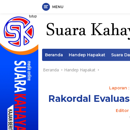
MENU
Langsung
tutup
ke
konten
Beranda
Handep Hapakat
Suara D
Beranda
Handep Hapakat
Laporan :
Rakordal Evalua
Editor