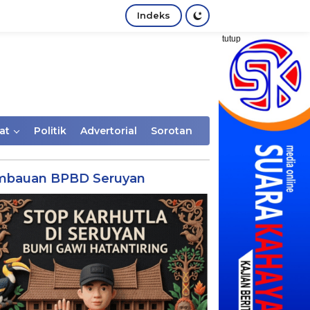
Indeks
tutup
at
Politik
Advertorial
Sorotan
mbauan BPBD Seruyan