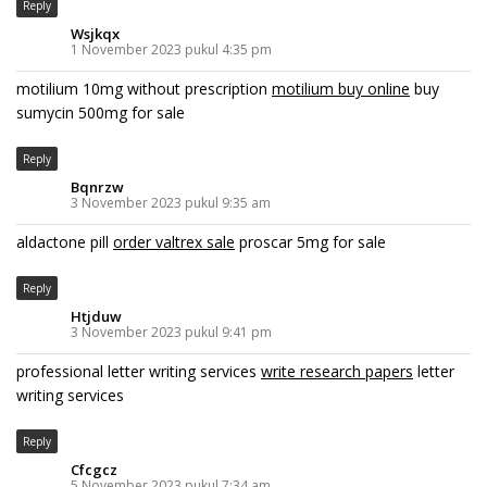
Reply
Wsjkqx
1 November 2023 pukul 4:35 pm
motilium 10mg without prescription
motilium buy online
buy
sumycin 500mg for sale
Reply
Bqnrzw
3 November 2023 pukul 9:35 am
aldactone pill
order valtrex sale
proscar 5mg for sale
Reply
Htjduw
3 November 2023 pukul 9:41 pm
professional letter writing services
write research papers
letter
writing services
Reply
Cfcgcz
5 November 2023 pukul 7:34 am