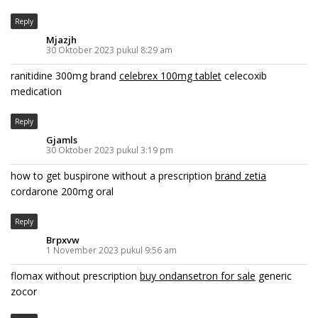
Reply
Mjazjh
30 Oktober 2023 pukul 8:29 am
ranitidine 300mg brand
celebrex 100mg tablet
celecoxib
medication
Reply
Gjamls
30 Oktober 2023 pukul 3:19 pm
how to get buspirone without a prescription
brand zetia
cordarone 200mg oral
Reply
Brpxvw
1 November 2023 pukul 9:56 am
flomax without prescription
buy ondansetron for sale
generic
zocor