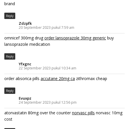
brand
Reply
Zdzpfk
20 September 2023 pukul 7:59 am
omnicef 300mg drug
order lansoprazole 30mg generic
buy
lansoprazole medication
Reply
Yfxgnc
22 September 2023 pukul 10:34 am
order absorica pills
accutane 20mg ca
zithromax cheap
Reply
Evuxpz
24 September 2023 pukul 12:56 pm
atorvastatin 80mg over the counter
norvasc pills
norvasc 10mg
cost