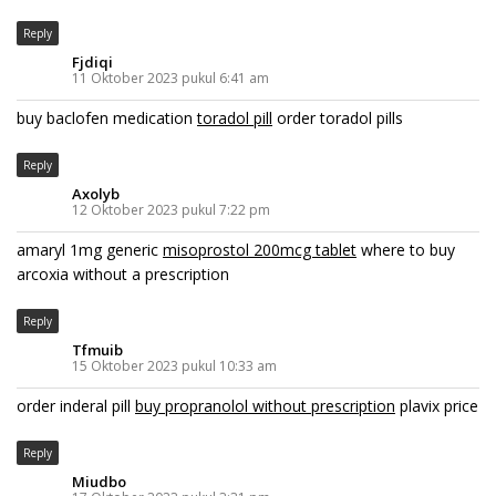
Reply
Fjdiqi
11 Oktober 2023 pukul 6:41 am
buy baclofen medication
toradol pill
order toradol pills
Reply
Axolyb
12 Oktober 2023 pukul 7:22 pm
amaryl 1mg generic
misoprostol 200mcg tablet
where to buy
arcoxia without a prescription
Reply
Tfmuib
15 Oktober 2023 pukul 10:33 am
order inderal pill
buy propranolol without prescription
plavix price
Reply
Miudbo