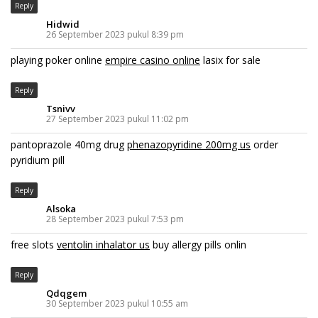
Reply
Hidwid
26 September 2023 pukul 8:39 pm
playing poker online
empire casino online
lasix for sale
Reply
Tsnivv
27 September 2023 pukul 11:02 pm
pantoprazole 40mg drug
phenazopyridine 200mg us
order
pyridium pill
Reply
Alsoka
28 September 2023 pukul 7:53 pm
free slots
ventolin inhalator us
buy allergy pills onlin
Reply
Qdqgem
30 September 2023 pukul 10:55 am