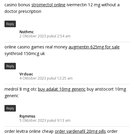
casino bonus
stromectol online
ivermectin 12 mg without a
doctor prescription
Reply
Nsthmc
2 Oktober 2023 pukul 2:54 am
online casino games real money
augmentin 625mg for sale
synthroid 150mcg uk
Reply
Vrduac
4 Oktober 2023 pukul 12:25 am
medrol 8 mg otc
buy adalat 10mg generic
buy aristocort 10mg
generic
Reply
Rqmmss
5 Oktober 2023 pukul 9:13 am
order levitra online cheap
order vardenafil 20mg pills
order