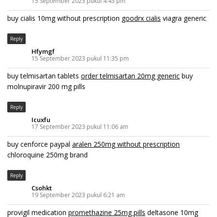
15 September 2023 pukul 4:43 pm
buy cialis 10mg without prescription
goodrx cialis
viagra generic
Reply
Hfymgf
15 September 2023 pukul 11:35 pm
buy telmisartan tablets
order telmisartan 20mg generic
buy
molnupiravir 200 mg pills
Reply
Icuxfu
17 September 2023 pukul 11:06 am
buy cenforce paypal
aralen 250mg without prescription
chloroquine 250mg brand
Reply
Csohkt
19 September 2023 pukul 6:21 am
provigil medication
promethazine 25mg pills
deltasone 10mg