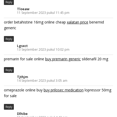
Reply
Tloeaw
11 September 2023 pukul 11:45 pm
order betahistine 16mg online cheap
xalatan price
benemid
generic
Reply
Lgsxct
13 September 2023 pukul 10:02 pm
premarin for sale online
buy premarin generic
sildenafil 20 mg
Reply
Tjthjm
14 September 2023 pukul 3:05 am
omeprazole online buy
buy prilosec medication
lopressor 50mg
for sale
Reply
Dlhibe