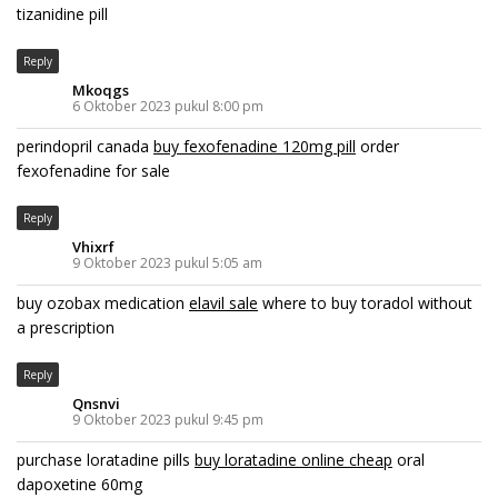
tizanidine pill
Reply
Mkoqgs
6 Oktober 2023 pukul 8:00 pm
perindopril canada
buy fexofenadine 120mg pill
order
fexofenadine for sale
Reply
Vhixrf
9 Oktober 2023 pukul 5:05 am
buy ozobax medication
elavil sale
where to buy toradol without
a prescription
Reply
Qnsnvi
9 Oktober 2023 pukul 9:45 pm
purchase loratadine pills
buy loratadine online cheap
oral
dapoxetine 60mg