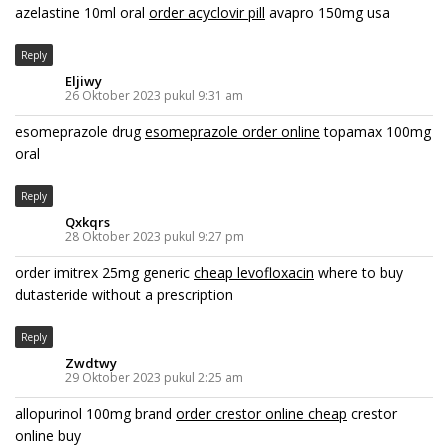
azelastine 10ml oral
order acyclovir pill
avapro 150mg usa
Reply
Eljiwy
26 Oktober 2023 pukul 9:31 am
esomeprazole drug
esomeprazole order online
topamax 100mg
oral
Reply
Qxkqrs
28 Oktober 2023 pukul 9:27 pm
order imitrex 25mg generic
cheap levofloxacin
where to buy
dutasteride without a prescription
Reply
Zwdtwy
29 Oktober 2023 pukul 2:25 am
allopurinol 100mg brand
order crestor online cheap
crestor
online buy