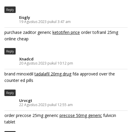
Reply
Eisgly
19 Agustus 2023 pukul 3:47 am
purchase zaditor generic
ketotifen price
order tofranil 25mg
online cheap
Reply
Xnadcd
20 Agustus 2023 pukul 10:12 pm
brand minoxidil
tadalafil 20mg drug
fda approved over the
counter ed pills
Reply
Urvcgt
22 Agustus 2023 pukul 12:55 am
order precose 25mg generic
precose 50mg generic
fulvicin
tablet