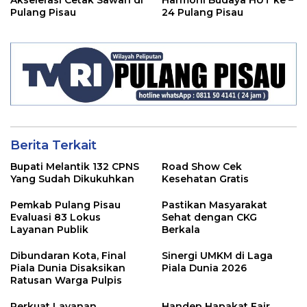
Akselerasi Cetak Sawah di
Harmoni Budaya HUT ke –
Pulang Pisau
24 Pulang Pisau
Berita Terkait
Bupati Melantik 132 CPNS
Road Show Cek
Yang Sudah Dikukuhkan
Kesehatan Gratis
Pemkab Pulang Pisau
Pastikan Masyarakat
Evaluasi 83 Lokus
Sehat dengan CKG
Layanan Publik
Berkala
Dibundaran Kota, Final
Sinergi UMKM di Laga
Piala Dunia Disaksikan
Piala Dunia 2026
Ratusan Warga Pulpis
Perkuat Layanan
Handep Hapakat Fair