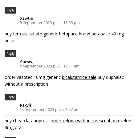
Reply
Xzwtin
5 September 2023 pukul 11:53 pm
buy ferrous sulfate generic
betapace brand
betapace 40 mg
price
Reply
Sacswj
9 September 2023 pukul 12:11 am
order vasotec 10mg generic
bicalutamide sale
buy duphalac
without a prescription
Reply
Rskyii
10 September 2023 pukul 1:57 am
buy cheap latanoprost
order xeloda without prescription
exelon
3mg oral