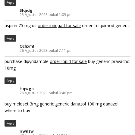
Reply
Slqidg
23 Agustus 2023 pukul 1:09 pm
aspirin 75 mg us
order imiquad for sale
order imiquimod generic
Reply
Ochxmt
26 Agustus 2023 pukul 7:11 pm
purchase dipyridamole
order lopid for sale
buy generic pravachol
10mg
Reply
Hqwgis
26 Agustus 2023 pukul 9:46 pm
buy meloset 3mg generic
generic danazol 100 mg
danazol
where to buy
Reply
Jrwnzw