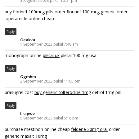
30 Agustus 2023 pukul 10:51 pm
buy florinef 100mcg pills
order florinef 100 mcg generic
order
loperamide online cheap
Reply
Oeakva
1 September 2023 pukul 7:48 am
monograph online
pletal uk
pletal 100 mg usa
Reply
Ggmhrx
2 September 2023 pukul 11:05 pm
prasugrel cost
buy generic tolterodine 1mg
detrol 1mg pill
Reply
Lrapwv
5 September 2023 pukul 5:18 pm
purchase mestinon online cheap
feldene 20mg oral
order
generic maxalt 10mg