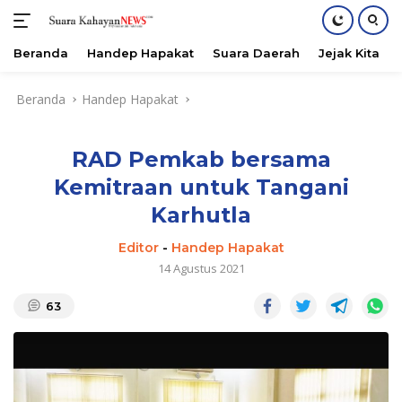
Beranda
Handep Hapakat
Suara Daerah
Jejak Kita
Langsung
Beranda
Handep Hapakat
ke
konten
RAD Pemkab bersama
Kemitraan untuk Tangani
Karhutla
Editor
-
Handep Hapakat
14 Agustus 2021
63