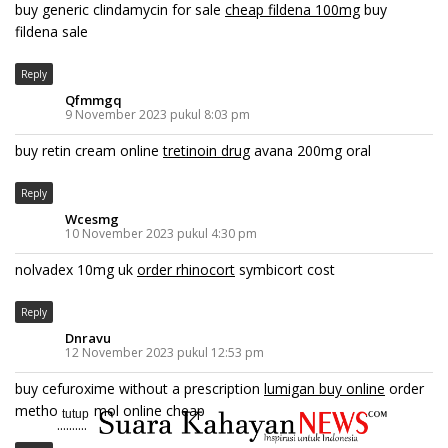
buy generic clindamycin for sale
cheap fildena 100mg
buy
fildena sale
Reply
Qfmmgq
9 November 2023 pukul 8:03 pm
buy retin cream online
tretinoin drug
avana 200mg oral
Reply
Wcesmg
10 November 2023 pukul 4:30 pm
nolvadex 10mg uk
order rhinocort
symbicort cost
Reply
Dnravu
12 November 2023 pukul 12:53 pm
buy cefuroxime without a prescription
lumigan buy online
order
methocarbamol online cheap
tutup
..........