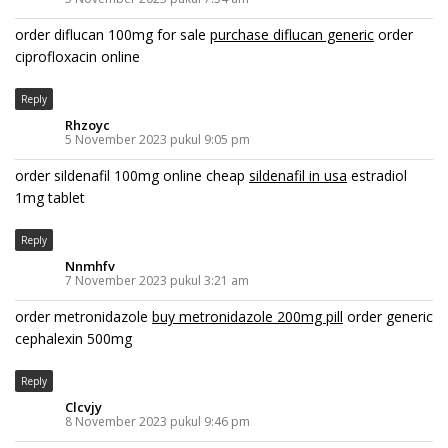
order diflucan 100mg for sale
purchase diflucan generic
order
ciprofloxacin online
Reply
Rhzoyc
5 November 2023 pukul 9:05 pm
order sildenafil 100mg online cheap
sildenafil in usa
estradiol
1mg tablet
Reply
Nnmhfv
7 November 2023 pukul 3:21 am
order metronidazole
buy metronidazole 200mg pill
order generic
cephalexin 500mg
Reply
Clcvjy
8 November 2023 pukul 9:46 pm