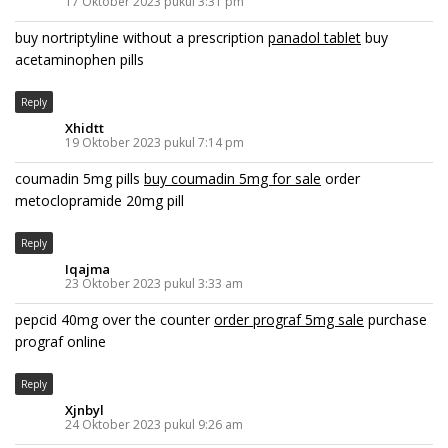
17 Oktober 2023 pukul 3:31 pm
buy nortriptyline without a prescription
panadol tablet
buy
acetaminophen pills
Reply
Xhidtt
19 Oktober 2023 pukul 7:14 pm
coumadin 5mg pills
buy coumadin 5mg for sale
order
metoclopramide 20mg pill
Reply
Iqajma
23 Oktober 2023 pukul 3:33 am
pepcid 40mg over the counter
order prograf 5mg sale
purchase
prograf online
Reply
Xjnbyl
24 Oktober 2023 pukul 9:26 am