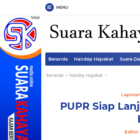
MENU
Langsung
tutup
ke
konten
Beranda
Handep Hapakat
Suara D
Beranda
Handep Hapakat
Laporan 
PUPR Siap Lan
Editor