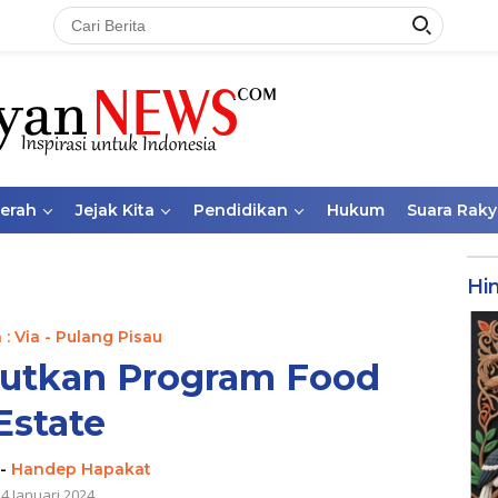
aerah
Jejak Kita
Pendidikan
Hukum
Suara Raky
Hi
: Via - Pulang Pisau
jutkan Program Food
Estate
-
Handep Hapakat
4 Januari 2024