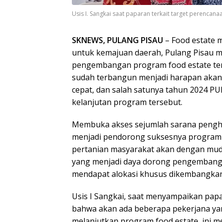
Usis I. Sangkai saat paparan terkait target perencan
SKNEWS, PULANG PISAU
– Food estate 
untuk kemajuan daerah, Pulang Pisau m
pengembangan program food estate tent
sudah terbangun menjadi harapan akan
cepat, dan salah satunya tahun 2024 
kelanjutan program tersebut.
Membuka akses sejumlah sarana peng
menjadi pendorong suksesnya program f
pertanian masyarakat akan dengan muda
yang menjadi daya dorong pengembanga
mendapat alokasi khusus dikembangkan
Usis I Sangkai, saat menyampaikan pa
bahwa akan ada beberapa pekerjana ya
melanjutkan program food estate, ini m