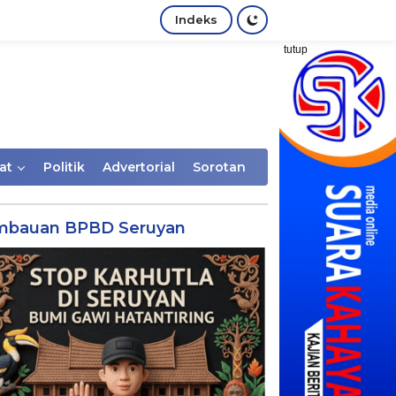
Indeks
tutup
at
Politik
Advertorial
Sorotan
mbauan BPBD Seruyan