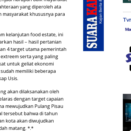
ahteraan yang diperoleh ata
h masyarakat khususnya para
Tv
m kelanjutan food estate, ini
an hasil – hasil pertanian
n 4 target utama pemerintah
n extreem serta yang paling
at untuk geliat ekonomi
sudah memiliki beberapa
ap Usis.
g akan dilaksanakan oleh
elaras dengan target capaian
ma mewujudkan Pulang Pisau
l tersebut bahwa di tahun
n kota akan diwujudkan
ah matang. *.*