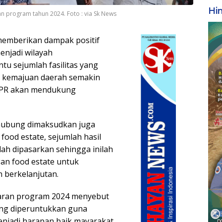
Hi
aan program tahun 2024. Foto : via Sk News
memberikan dampak positif
enjadi wilayah
u sejumlah fasilitas yang
 kemajuan daerah semakin
PUPR akan mendukung
hubung dimaksudkan juga
ood estate, sejumlah hasil
h dipasarkan sehingga inilah
n food estate untuk
 berkelanjutan.
paran program 2024 menyebut
ng diperuntukkan guna
enjadi harapan baik mayarakat