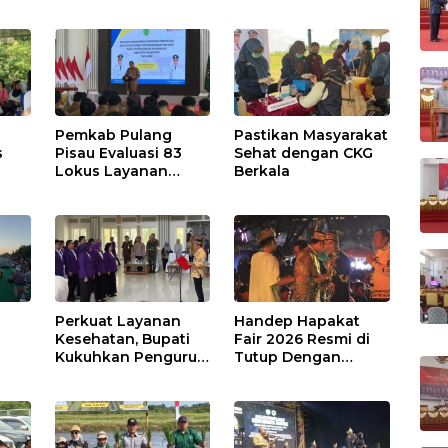
Pemkab Pulang
Pastikan Masyarakat
s
Pisau Evaluasi 83
Sehat dengan CKG
Lokus Layanan
Berkala
Publik
Perkuat Layanan
Handep Hapakat
a
Kesehatan, Bupati
Fair 2026 Resmi di
Kukuhkan Pengurus
Tutup Dengan
TP Posyandu
Malam Hiburan
Rakyat