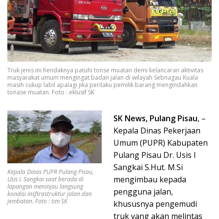
Truk jenis ini hendaknya patuhi tonse muatan demi kelancaran aktivitas
masyarakat umum mengingat badan jalan di wilayah Sebnagau Kuala
masih cukup labil apalagi jika perilaku pemilik barang mengindahkan
tonase muatan. Foto : eklusif SK
SK News, Pulang Pisau
, –
Kepala Dinas Pekerjaan
Umum (PUPR) Kabupaten
Pulang Pisau Dr. Usis I
Sangkai S.Hut. M.Si
Kepala Dinas PUPR Pulang Pisau,
mengimbau kepada
Usis I. Sangkai saat berada di
lapangan meninjau langsung
pengguna jalan,
kondisi insftrastruktur jalan dan
jembatan. Foto : tim SK
khususnya pengemudi
truk yang akan melintas