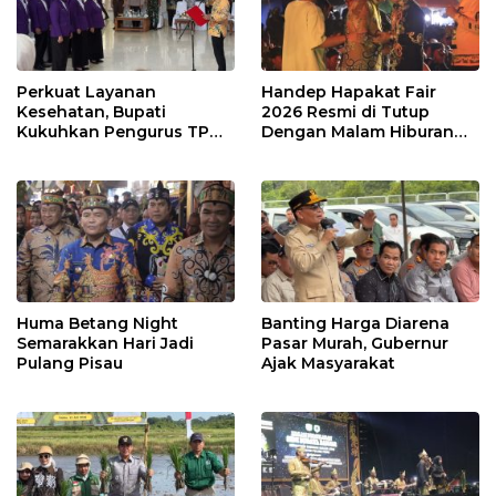
Perkuat Layanan
Handep Hapakat Fair
Kesehatan, Bupati
2026 Resmi di Tutup
Kukuhkan Pengurus TP
Dengan Malam Hiburan
Posyandu
Rakyat
Huma Betang Night
Banting Harga Diarena
Semarakkan Hari Jadi
Pasar Murah, Gubernur
Pulang Pisau
Ajak Masyarakat