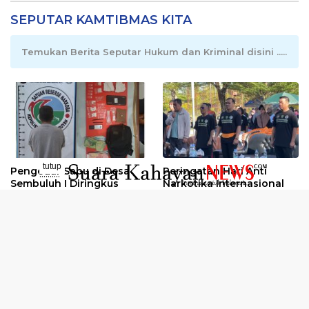
SEPUTAR KAMTIBMAS KITA
Temukan Berita Seputar Hukum dan Kriminal disini .....
tutup
Pengedar Sabu di Desa
Peringatan Hari Anti
..........
Sembuluh I Diringkus
Narkotika Internasional
2026
Oknum Kuli Tinta Diduga
Kunjungan Kerja Kajati