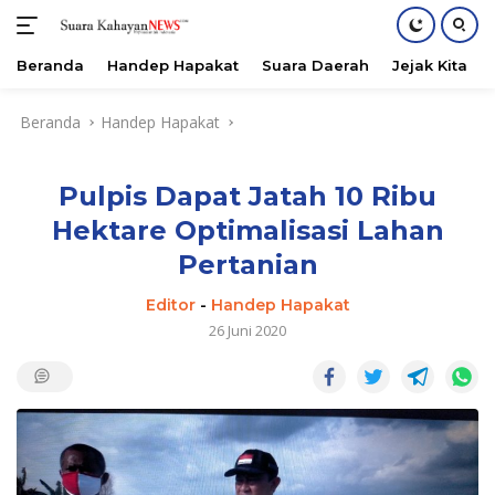
Beranda
Handep Hapakat
Suara Daerah
Jejak Kita
Langsung
Beranda
Handep Hapakat
ke
konten
Pulpis Dapat Jatah 10 Ribu
Hektare Optimalisasi Lahan
Pertanian
Editor
-
Handep Hapakat
26 Juni 2020