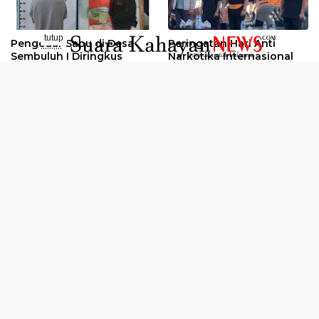
tutup
Pengedar Sabu di Desa
Peringatan Hari Anti
..........
Sembuluh I Diringkus
Narkotika Internasional
2026
Oknum Kuli Tinta Diduga
Kunjungan Kerja Kajati
Pengedar Sabu Dibekuk
Kalteng ke Pulang Pisau
Selengkapnya