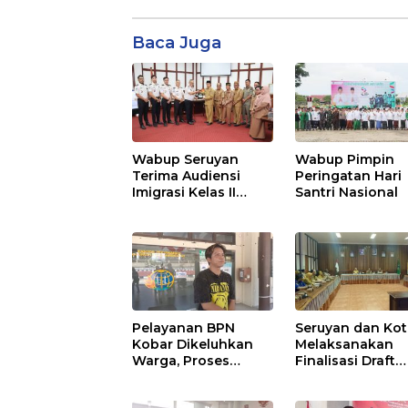
Baca Juga
Wabup Seruyan
Wabup Pimpin
Terima Audiensi
Peringatan Hari
Imigrasi Kelas II
Santri Nasional
Sampit
Pelayanan BPN
Seruyan dan Ko
Kobar Dikeluhkan
Melaksanakan
Warga, Proses
Finalisasi Draft
Pemecahan
Kesepakatan da
Sertifikat Tak
Perjanjian Bers