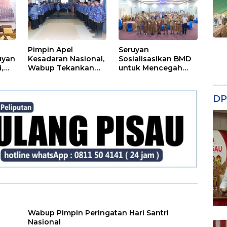
Pimpin Apel
Seruyan
uyan
Kesadaran Nasional,
Sosialisasikan BMD
,
Wabup Tekankan
untuk Mencegah
Disiplin dan
Tipikor
Tanggung Jawab
Kepada Para ASN
DP
Wabup Pimpin Peringatan Hari Santri
Nasional