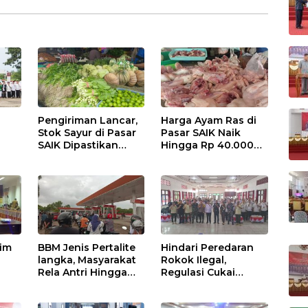
Pengiriman Lancar,
Harga Ayam Ras di
Stok Sayur di Pasar
Pasar SAIK Naik
SAIK Dipastikan
Hingga Rp 40.000
Aman
Perkilogram
tim
BBM Jenis Pertalite
Hindari Peredaran
langka, Masyarakat
Rokok Ilegal,
Rela Antri Hingga
Regulasi Cukai
n
Berjam-jam
Disosialisasikan
ama