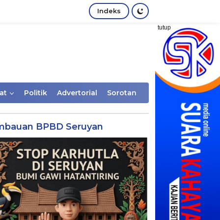
Indeks
tutup
at
Politik
Advertorial
Sorotan
mbauan BPBD Seruyan