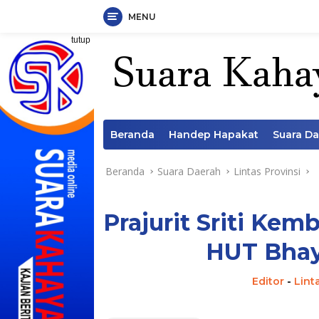
MENU
Langsung
tutup
ke
konten
Beranda
Handep Hapakat
Suara D
Beranda
Suara Daerah
Lintas Provinsi
Prajurit Sriti Kem
HUT Bhay
Editor
-
Lint