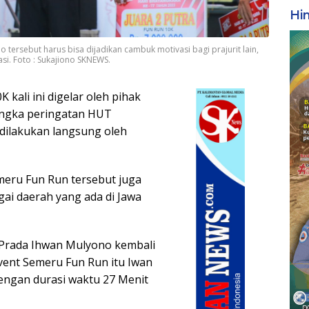
Hi
 tersebut harus bisa dijadikan cambuk motivasi bagi prajurit lain,
i. Foto : Sukajiono SKNEWS.
 kali ini digelar oleh pihak
 rangka peringatan HUT
 dilakukan langsung oleh
Semeru Fun Run tersebut juga
agai daerah yang ada di Jawa
 Prada Ihwan Mulyono kembali
event Semeru Fun Run itu Iwan
engan durasi waktu 27 Menit