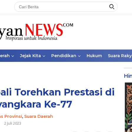
aerah
Jejak Kita
Pendidikan
Hukum
Suara Raky
Hi
bali Torehkan Prestasi di
angkara Ke-77
as Provinsi
,
Suara Daerah
2 Juli 2023