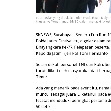
eberhasilan yang dibuktikan oleh Prada Ihwan Mulyono
khususnya Yonarhanud 8/MBC dalam mengukir prestas
SKNEWS, Surabaya –
Semeru Fun Run 10K
Polda Jatim. Festival itu, digelar dalam
Bhayangkara ke-77. Pelepasan peserta,
Kapolda Jatim Irjen Pol Toni Hermanto.
Selain diikuti personel TNI dan Polri, 
turut diikuti oleh masyarakat dari berb
Timur.
Ada yang menarik pada event itu, nama
muncul sebagai juara. Diketahui, pada 
tecatat menduduki peringkat pertama d
50 detik.