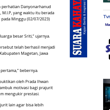
ta perhatian Danyonarhanud
, M.I.P, yang waktu itu berada
Tv
ar pada Minggu (02/07/2023)
arga besar Sriti,” ujarnya.
rsebut telah berhasil menjadi
i Kabupaten Magetan, Jawa
pertama,” bebernya.
buktikan oleh Prada Ihwan
ambuk motivasi bagi prajurit
m mengukir prestasi.
urit lain agar bisa lebih