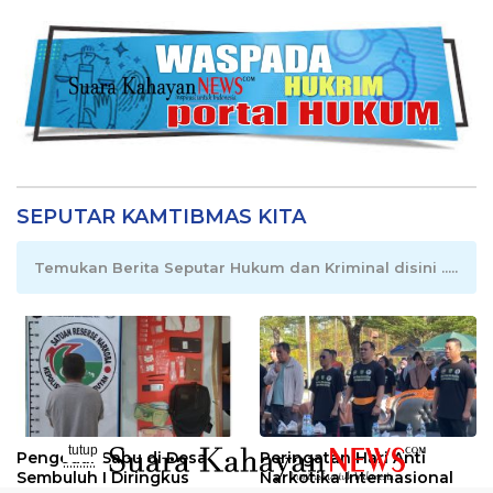
SEPUTAR KAMTIBMAS KITA
Temukan Berita Seputar Hukum dan Kriminal disini .....
tutup
Pengedar Sabu di Desa
Peringatan Hari Anti
..........
Sembuluh I Diringkus
Narkotika Internasional