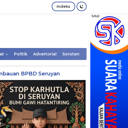
Indeks
tutup
at
Politik
Advertorial
Sorotan
mbauan BPBD Seruyan