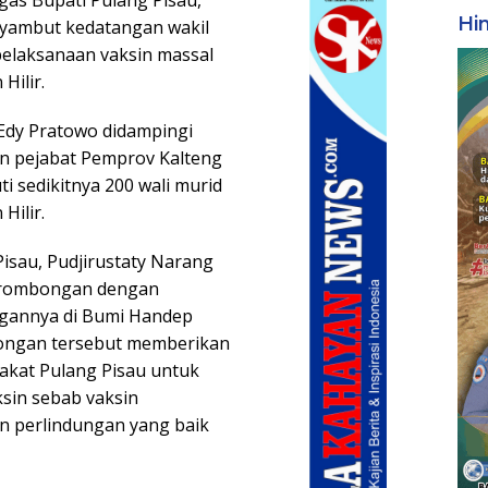
gas Bupati Pulang Pisau,
Hi
nyambut kedatangan wakil
pelaksanaan vaksin massal
Hilir.
 Edy Pratowo didampingi
dan pejabat Pemprov Kalteng
i sedikitnya 200 wali murid
Hilir.
isau, Pudjirustaty Narang
 rombongan dengan
ngannya di Bumi Handep
ongan tersebut memberikan
akat Pulang Pisau untuk
ksin sebab vaksin
 perlindungan yang baik