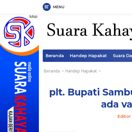
MENU
Langsung
tutup
ke
konten
Beranda
Handep Hapakat
Suara D
Beranda
Handep Hapakat
plt. Bupati Sam
ada va
Editor