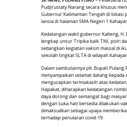
SK News, PULANG PISAU
– Pelaksana tu
Pudjirustaty Narang secara khusus me
Gubernur Kalimantan Tengah di lokasi 
lansia di halaman SMA Negeri 1 Kahayan 
Kedatangan wakil gubernur Kalteng, H.
lengkap unsur Tripika baik TNI, polri 
sedangkan kegiatan vaksin massal di ikut
sekolah tingkat SLTA di wilayah Kahayan 
Dalam sambutannya plt. Bupati Pulang P
menyampaikan selamat datang kepada
mengucapkan terimakasih atas kedata
Hapakat, diharapkan kedatangan romb
daya dorong dan semangat bagi masyar
dengan suka hati bersedia dilakukan va
dimaksudkan sebagai upaya memberikan
terhadap penularan covid-19.