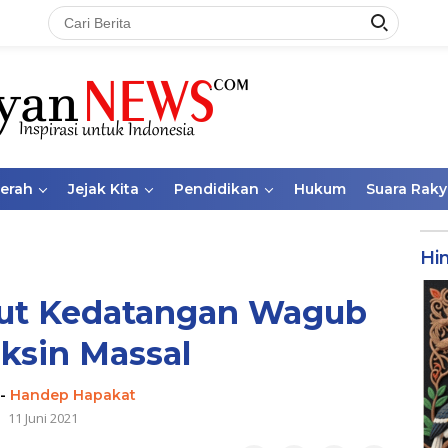
aerah
Jejak Kita
Pendidikan
Hukum
Suara Raky
Hi
but Kedatangan Wagub
ksin Massal
-
Handep Hapakat
11 Juni 2021