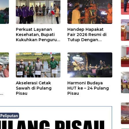
Perkuat Layanan
Handep Hapakat
a
Kesehatan, Bupati
Fair 2026 Resmi di
Kukuhkan Pengurus
Tutup Dengan
TP Posyandu
Malam Hiburan
Rakyat
Akselerasi Cetak
Harmoni Budaya
Sawah di Pulang
HUT ke – 24 Pulang
Pisau
Pisau