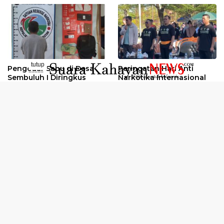
tutup
Pengedar Sabu di Desa
Peringatan Hari Anti
..........
Sembuluh I Diringkus
Narkotika Internasional
2026
Oknum Kuli Tinta Diduga
Kunjungan Kerja Kajati
Pengedar Sabu Dibekuk
Kalteng ke Pulang Pisau
Selengkapnya