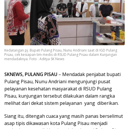
Kedatangan pj. Bupati Pulang Pisau, Nunu Andriani saat di IGD Pulang
Pisau, cek kesiapan tim medis di RSUD Pulang Pisau dalam Kunjungan
mendadaknya. Foto : Aditya SK News
SKNEWS, PULANG PISAU
– Mendadak penjabat bupati
Pulang Pisau, Nunu Andriani mengunjungi pusat
pelayanan kesehatan masyarakat di RSUD Pulang
Pisau, kunjungan tersebut dilakukan dalam rangka
melihat dari dekat sistem pelayanan yang diberikan.
Siang itu, ditengah cuaca yang masih panas berselimut
asap tipis dikawasan kota Pulang Pisau menjadi